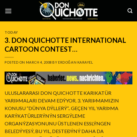
Skip
to
content
TODAY
3. DON QUICHOTTE INTERNATIONAL
CARTOON CONTEST…
POSTED ON
MARCH 4, 2008
BY
ERDOĞAN KARAYEL
ULUSLARARASI DON QUICHOTTE KARIKATÜR
YARIÞMALARI DEVAM EDÝYOR. 3. YARIÞMAMIZIN
KONUSU “DÜNYA DÝLLERÝ”.. GEÇEN YIL YARIÞMA
KARÝKATÜRLERÝNÝN SERGÝLEME
ORGANÝZASYONUNU ÜSTLENEN ESSLÝNGEN
BELEDÝYESÝ, BU YIL, DESTEÐÝNÝ DAHA DA