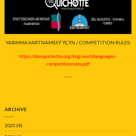
YARIÞMA ÞARTNAMESÝ ÝÇÝN / COMPETITION RULES:
https://donquichotte.org/img/worldlanguages-
competitionrules.pdf
ARCHIVE
2025
(4)