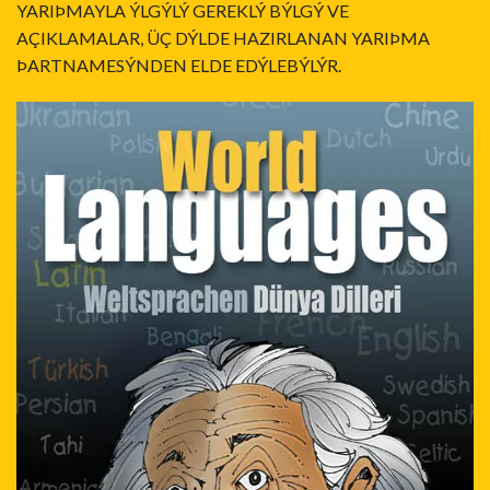
YARIÞMAYLA ÝLGÝLÝ GEREKLÝ BÝLGÝ VE
AÇIKLAMALAR, ÜÇ DÝLDE HAZIRLANAN YARIÞMA
ÞARTNAMESÝNDEN ELDE EDÝLEBÝLÝR.