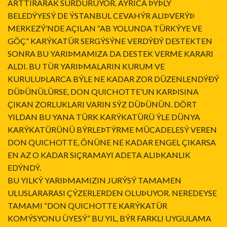
ARTTIRARAK SÜRDÜRÜYOR. AYRICA ÞÝÞLÝ
BELEDÝYESÝ DE ÝSTANBUL CEVAHÝR ALIÞVERÝÞ
MERKEZÝ’NDE AÇILAN “AB YOLUNDA TÜRKÝYE VE
GÖÇ” KARÝKATÜR SERGÝSÝNE VERDÝÐÝ DESTEKTEN
SONRA BU YARIÞMAMIZA DA DESTEK VERME KARARI
ALDI. BU TÜR YARIÞMALARIN KURUM VE
KURULUÞLARCA BÝLE NE KADAR ZOR DÜZENLENDÝÐÝ
DÜÞÜNÜLÜRSE, DON QUICHOTTE’UN KARÞISINA
ÇIKAN ZORLUKLARI VARIN SÝZ DÜÞÜNÜN. DÖRT
YILDAN BU YANA TÜRK KARÝKATÜRÜ ÝLE DÜNYA
KARÝKATÜRÜNÜ BÝRLEÞTÝRME MÜCADELESÝ VEREN
DON QUICHOTTE, ÖNÜNE NE KADAR ENGEL ÇIKARSA
EN AZ O KADAR SIÇRAMAYI ADETA ALIÞKANLIK
EDÝNDÝ.
BU YILKÝ YARIÞMAMIZIN JURÝSÝ TAMAMEN
ULUSLARARASI ÇÝZERLERDEN OLUÞUYOR. NEREDEYSE
TAMAMI “DON QUICHOTTE KARÝKATÜR
KOMÝSYONU ÜYESÝ” BU YIL, BÝR FARKLI UYGULAMA