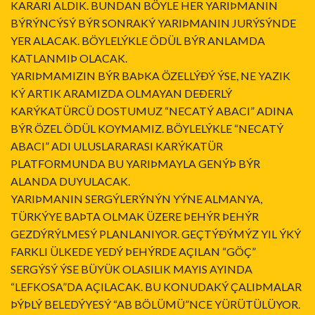
KARARI ALDIK. BUNDAN BÖYLE HER YARIÞMANIN
BÝRÝNCÝSÝ BÝR SONRAKÝ YARIÞMANIN JURÝSÝNDE
YER ALACAK. BÖYLELÝKLE ÖDÜL BÝR ANLAMDA
KATLANMIÞ OLACAK.
YARIÞMAMIZIN BÝR BAÞKA ÖZELLÝÐÝ ÝSE, NE YAZIK
KÝ ARTIK ARAMIZDA OLMAYAN DEÐERLÝ
KARÝKATÜRCÜ DOSTUMUZ “NECATÝ ABACI” ADINA
BÝR ÖZEL ÖDÜL KOYMAMIZ. BÖYLELÝKLE “NECATÝ
ABACI” ADI ULUSLARARASI KARÝKATÜR
PLATFORMUNDA BU YARIÞMAYLA GENÝÞ BÝR
ALANDA DUYULACAK.
YARIÞMANIN SERGÝLERÝNÝN YÝNE ALMANYA,
TÜRKÝYE BAÞTA OLMAK ÜZERE ÞEHÝR ÞEHÝR
GEZDÝRÝLMESÝ PLANLANIYOR. GEÇTÝÐÝMÝZ YIL ÝKÝ
FARKLI ÜLKEDE YEDÝ ÞEHÝRDE AÇILAN “GÖÇ”
SERGÝSÝ ÝSE BÜYÜK OLASILIK MAYIS AYINDA
“LEFKOSA”DA AÇILACAK. BU KONUDAKÝ ÇALIÞMALAR
ÞÝÞLÝ BELEDÝYESÝ “AB BÖLÜMÜ”NCE YÜRÜTÜLÜYOR.