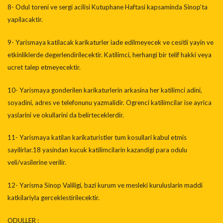
8- Odul toreni ve sergi acilisi Kutuphane Haftasi kapsaminda Sinop’ta
yapilacaktir.
9- Yarismaya katilacak karikaturler iade edilmeyecek ve cesitli yayin ve
etkinliklerde degerlendirilecektir. Katilimci, herhangi bir telif hakki veya
ucret talep etmeyecektir.
10- Yarismaya gonderilen karikaturlerin arkasina her katilimci adini,
soyadini, adres ve telefonunu yazmalidir. Ogrenci katilimcilar ise ayrica
yaslarini ve okullarini da belirteceklerdir.
11- Yarismaya katilan karikaturistler tum kosullari kabul etmis
sayilirlar.18 yasindan kucuk katilimcilarin kazandigi para odulu
veli/vasilerine verilir.
12- Yarisma Sinop Valiligi, bazi kurum ve mesleki kuruluslarin maddi
katkilariyla gerceklestirilecektir.
ODULLER :