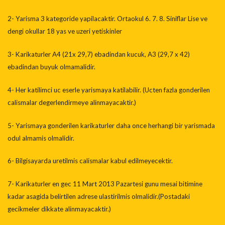
2- Yarisma 3 kategoride yapilacaktir. Ortaokul 6. 7. 8. Siniflar Lise ve
dengi okullar 18 yas ve uzeri yetiskinler
3- Karikaturler A4 (21x 29,7) ebadindan kucuk, A3 (29,7 x 42)
ebadindan buyuk olmamalidir.
4- Her katilimci uc eserle yarismaya katilabilir. (Ucten fazla gonderilen
calismalar degerlendirmeye alinmayacaktir.)
5- Yarismaya gonderilen karikaturler daha once herhangi bir yarismada
odul almamis olmalidir.
6- Bilgisayarda uretilmis calismalar kabul edilmeyecektir.
7- Karikaturler en gec 11 Mart 2013 Pazartesi gunu mesai bitimine
kadar asagida belirtilen adrese ulastirilmis olmalidir.(Postadaki
gecikmeler dikkate alinmayacaktir.)