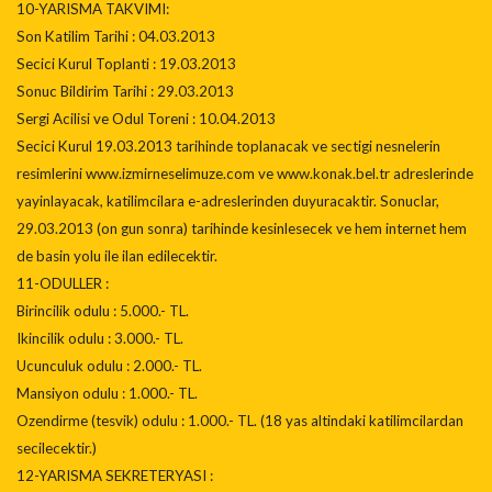
10-YARISMA TAKVIMI:
Son Katilim Tarihi : 04.03.2013
Secici Kurul Toplanti : 19.03.2013
Sonuc Bildirim Tarihi : 29.03.2013
Sergi Acilisi ve Odul Toreni : 10.04.2013
Secici Kurul 19.03.2013 tarihinde toplanacak ve sectigi nesnelerin
resimlerini www.izmirneselimuze.com ve www.konak.bel.tr adreslerinde
yayinlayacak, katilimcilara e-adreslerinden duyuracaktir. Sonuclar,
29.03.2013 (on gun sonra) tarihinde kesinlesecek ve hem internet hem
de basin yolu ile ilan edilecektir.
11-ODULLER :
Birincilik odulu : 5.000.- TL.
Ikincilik odulu : 3.000.- TL.
Ucunculuk odulu : 2.000.- TL.
Mansiyon odulu : 1.000.- TL.
Ozendirme (tesvik) odulu : 1.000.- TL. (18 yas altindaki katilimcilardan
secilecektir.)
12-YARISMA SEKRETERYASI :