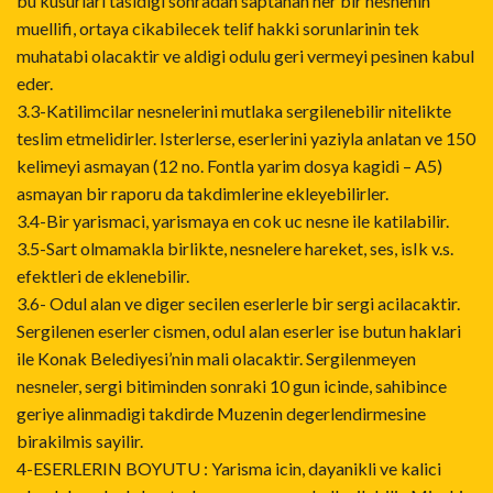
bu kusurlari tasidigi sonradan saptanan her bir nesnenin
muellifi, ortaya cikabilecek telif hakki sorunlarinin tek
muhatabi olacaktir ve aldigi odulu geri vermeyi pesinen kabul
eder.
3.3-Katilimcilar nesnelerini mutlaka sergilenebilir nitelikte
teslim etmelidirler. Isterlerse, eserlerini yaziyla anlatan ve 150
kelimeyi asmayan (12 no. Fontla yarim dosya kagidi – A5)
asmayan bir raporu da takdimlerine ekleyebilirler.
3.4-Bir yarismaci, yarismaya en cok uc nesne ile katilabilir.
3.5-Sart olmamakla birlikte, nesnelere hareket, ses, isIk v.s.
efektleri de eklenebilir.
3.6- Odul alan ve diger secilen eserlerle bir sergi acilacaktir.
Sergilenen eserler cismen, odul alan eserler ise butun haklari
ile Konak Belediyesi’nin mali olacaktir. Sergilenmeyen
nesneler, sergi bitiminden sonraki 10 gun icinde, sahibince
geriye alinmadigi takdirde Muzenin degerlendirmesine
birakilmis sayilir.
4-ESERLERIN BOYUTU : Yarisma icin, dayanikli ve kalici