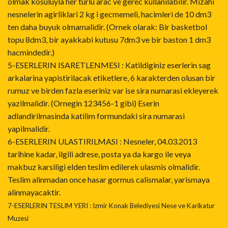
olmak kosuluyla her turlu arac ve gerec kullanilabilir. Mizahi
nesnelerin agirliklari 2 kg i gecmemeli, hacimleri de 10 dm3
ten daha buyuk olmamalidir. (Ornek olarak: Bir basketbol
topu 8dm3, bir ayakkabi kutusu 7dm3 ve bir baston 1 dm3
hacmindedir.)
5-ESERLERIN ISARETLENMESI : Katildiginiz eserlerin sag
arkalarina yapistirilacak etiketlere, 6 karakterden olusan bir
rumuz ve birden fazla eseriniz var ise sira numarasi ekleyerek
yazilmalidir. (Ornegin 123456-1 gibi) Eserin
adlandirilmasinda katilim formundaki sira numarasi
yapilmalidir.
6-ESERLERIN ULASTIRILMASI : Nesneler, 04.03.2013
tarihine kadar, ilgili adrese, posta ya da kargo ile veya
makbuz karsiligi elden teslim edilerek ulasmis olmalidir.
Teslim alinmadan once hasar gormus calismalar, yarismaya
alinmayacaktir.
7-ESERLERIN TESLIM YERI : Izmir Konak Belediyesi Nese ve Karikatur
Muzesi