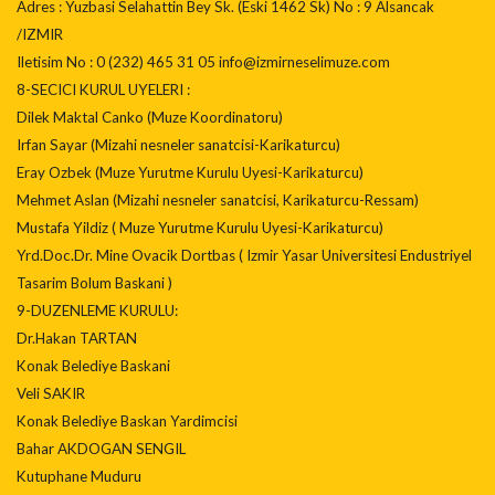
Adres : Yuzbasi Selahattin Bey Sk. (Eski 1462 Sk) No : 9 Alsancak
/IZMIR
Iletisim No : 0 (232) 465 31 05 info@izmirneselimuze.com
8-SECICI KURUL UYELERI :
Dilek Maktal Canko (Muze Koordinatoru)
Irfan Sayar (Mizahi nesneler sanatcisi-Karikaturcu)
Eray Ozbek (Muze Yurutme Kurulu Uyesi-Karikaturcu)
Mehmet Aslan (Mizahi nesneler sanatcisi, Karikaturcu-Ressam)
Mustafa Yildiz ( Muze Yurutme Kurulu Uyesi-Karikaturcu)
Yrd.Doc.Dr. Mine Ovacik Dortbas ( Izmir Yasar Universitesi Endustriyel
Tasarim Bolum Baskani )
9-DUZENLEME KURULU:
Dr.Hakan TARTAN
Konak Belediye Baskani
Veli SAKIR
Konak Belediye Baskan Yardimcisi
Bahar AKDOGAN SENGIL
Kutuphane Muduru