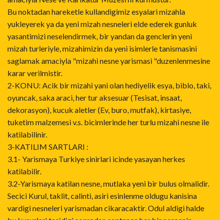
Bu noktadan hareketle kullandigimiz esyalari mizahla
yukleyerek ya da yeni mizah nesneleri elde ederek gunluk
yasantimizi neselendirmek, bir yandan da genclerin yeni
mizah turleriyle, mizahimizin da yeni isimlerle tanismasini
saglamak amaciyla "mizahi nesne yarismasi "duzenlenmesine
karar verilmistir.
2-KONU: Acik bir mizahi yani olan hediyelik esya, biblo, taki,
oyuncak, saka araci, her tur aksesuar (Tesisat, insaat,
dekorasyon), kucuk aletler (Ev, buro, mutfak), kirtasiye,
tuketim malzemesi v.s. bicimlerinde her turlu mizahi nesne ile
katilabilinir.
3-KATILIM SARTLARI :
3.1- Yarismaya Turkiye sinirlari icinde yasayan herkes
katilabilir.
3.2-Yarismaya katilan nesne, mutlaka yeni bir bulus olmalidir.
Secici Kurul, taklit, calinti, asiri esinlenme oldugu kanisina
vardigi nesneleri yarismadan cikaracaktir. Odul aldigi halde