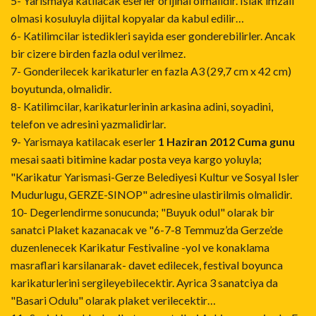
5- Yarismaya katilacak eserler orijinal olmalidir. Islak imzali
olmasi kosuluyla dijital kopyalar da kabul edilir…
6- Katilimcilar istedikleri sayida eser gonderebilirler. Ancak
bir cizere birden fazla odul verilmez.
7- Gonderilecek karikaturler en fazla A3 (29,7 cm x 42 cm)
boyutunda, olmalidir.
8- Katilimcilar, karikaturlerinin arkasina adini, soyadini,
telefon ve adresini yazmalidirlar.
9- Yarismaya katilacak eserler
1 Haziran 2012 Cuma gunu
mesai saati bitimine kadar posta veya kargo yoluyla;
"Karikatur Yarismasi-Gerze Belediyesi Kultur ve Sosyal Isler
Mudurlugu, GERZE-SINOP" adresine ulastirilmis olmalidir.
10- Degerlendirme sonucunda; "Buyuk odul" olarak bir
sanatci Plaket kazanacak ve "6-7-8 Temmuz’da Gerze’de
duzenlenecek Karikatur Festivaline -yol ve konaklama
masraflari karsilanarak- davet edilecek, festival boyunca
karikaturlerini sergileyebilecektir. Ayrica 3 sanatciya da
"Basari Odulu" olarak plaket verilecektir…