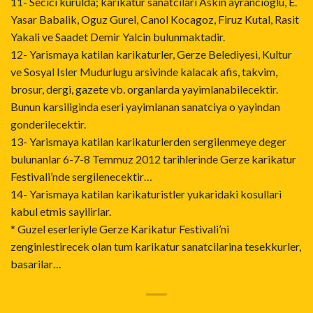
11- Secici kurulda; karikatur sanatcilari Askin ayrancioglu, E.
Yasar Babalik, Oguz Gurel, Canol Kocagoz, Firuz Kutal, Rasit
Yakali ve Saadet Demir Yalcin bulunmaktadir.
12- Yarismaya katilan karikaturler, Gerze Belediyesi, Kultur
ve Sosyal Isler Mudurlugu arsivinde kalacak afis, takvim,
brosur, dergi, gazete vb. organlarda yayimlanabilecektir.
Bunun karsiliginda eseri yayimlanan sanatciya o yayindan
gonderilecektir.
13- Yarismaya katilan karikaturlerden sergilenmeye deger
bulunanlar 6-7-8 Temmuz 2012 tarihlerinde Gerze karikatur
Festivali’nde sergilenecektir…
14- Yarismaya katilan karikaturistler yukaridaki kosullari
kabul etmis sayilirlar.
* Guzel eserleriyle Gerze Karikatur Festivali’ni
zenginlestirecek olan tum karikatur sanatcilarina tesekkurler,
basarilar…