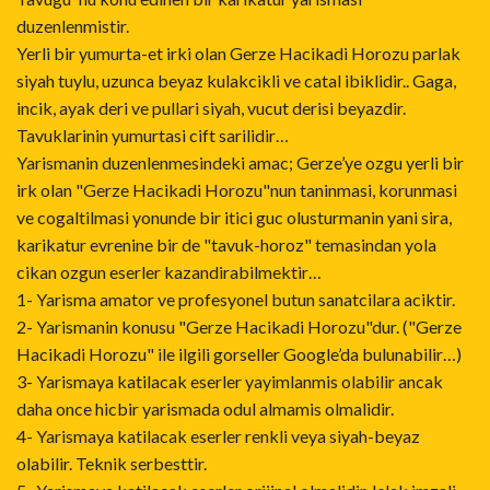
duzenlenmistir.
Yerli bir yumurta-et irki olan Gerze Hacikadi Horozu parlak
siyah tuylu, uzunca beyaz kulakcikli ve catal ibiklidir.. Gaga,
incik, ayak deri ve pullari siyah, vucut derisi beyazdir.
Tavuklarinin yumurtasi cift sarilidir…
Yarismanin duzenlenmesindeki amac; Gerze’ye ozgu yerli bir
irk olan "Gerze Hacikadi Horozu"nun taninmasi, korunmasi
ve cogaltilmasi yonunde bir itici guc olusturmanin yani sira,
karikatur evrenine bir de "tavuk-horoz" temasindan yola
cikan ozgun eserler kazandirabilmektir…
1- Yarisma amator ve profesyonel butun sanatcilara aciktir.
2- Yarismanin konusu "Gerze Hacikadi Horozu"dur. ("Gerze
Hacikadi Horozu" ile ilgili gorseller Google’da bulunabilir…)
3- Yarismaya katilacak eserler yayimlanmis olabilir ancak
daha once hicbir yarismada odul almamis olmalidir.
4- Yarismaya katilacak eserler renkli veya siyah-beyaz
olabilir. Teknik serbesttir.