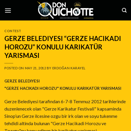
Skip
to
content
CONTEST
GERZE BELEDIYESI “GERZE HACIKADI
HOROZU” KONULU KARIKATÜR
YARISMASI
POSTED ON
MAY 21, 2012
BY
ERDOĞAN KARAYEL
GERZE BELEDIYESI
"GERZE HACIKADI HOROZU" KONULU KARIKATÜR YARISMASI
Gerze Belediyesi tarafindan 6-7-8 Temmuz 2012 tarihlerinde
duzenlenecek olan "Gerze Karikatur Festivali" kapsaminda
Sinop’un Gerze ilcesine ozgu bir irk olan ve soyu tukenme
tehdidi altinda bulunan "Gerze Hacikadi Horozu ve
Tavugu"nu konu edinen bir karikatur yarismasi