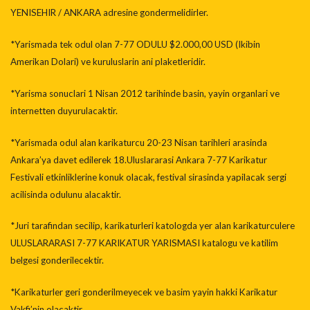
YENISEHIR / ANKARA adresine gondermelidirler.
*Yarismada tek odul olan 7-77 ODULU $2.000,00 USD (Ikibin
Amerikan Dolari) ve kuruluslarin ani plaketleridir.
*Yarisma sonuclari 1 Nisan 2012 tarihinde basin, yayin organlari ve
internetten duyurulacaktir.
*Yarismada odul alan karikaturcu 20-23 Nisan tarihleri arasinda
Ankara’ya davet edilerek 18.Uluslararasi Ankara 7-77 Karikatur
Festivali etkinliklerine konuk olacak, festival sirasinda yapilacak sergi
acilisinda odulunu alacaktir.
*Juri tarafindan secilip, karikaturleri katologda yer alan karikaturculere
ULUSLARARASI 7-77 KARIKATUR YARISMASI katalogu ve katilim
belgesi gonderilecektir.
*Karikaturler geri gonderilmeyecek ve basim yayin hakki Karikatur
Vakfi’nin olacaktir.