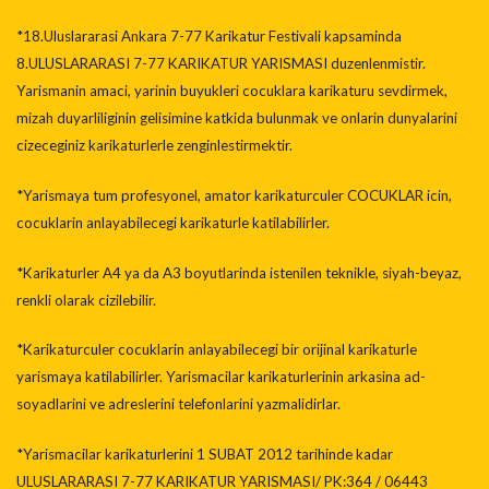
*18.Uluslararasi Ankara 7-77 Karikatur Festivali kapsaminda
8.ULUSLARARASI 7-77 KARIKATUR YARISMASI duzenlenmistir.
Yarismanin amaci, yarinin buyukleri cocuklara karikaturu sevdirmek,
mizah duyarliliginin gelisimine katkida bulunmak ve onlarin dunyalarini
cizeceginiz karikaturlerle zenginlestirmektir.
*Yarismaya tum profesyonel, amator karikaturculer COCUKLAR icin,
cocuklarin anlayabilecegi karikaturle katilabilirler.
*Karikaturler A4 ya da A3 boyutlarinda istenilen teknikle, siyah-beyaz,
renkli olarak cizilebilir.
*Karikaturculer cocuklarin anlayabilecegi bir orijinal karikaturle
yarismaya katilabilirler. Yarismacilar karikaturlerinin arkasina ad-
soyadlarini ve adreslerini telefonlarini yazmalidirlar.
*Yarismacilar karikaturlerini 1 SUBAT 2012 tarihinde kadar
ULUSLARARASI 7-77 KARIKATUR YARISMASI/ PK:364 / 06443