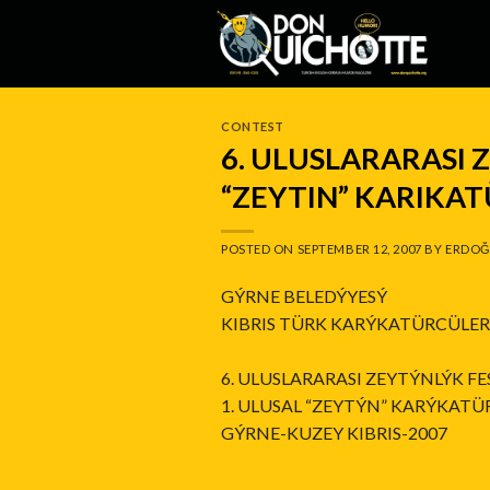
Skip
to
content
CONTEST
6. ULUSLARARASI Z
“ZEYTIN” KARIKAT
POSTED ON
SEPTEMBER 12, 2007
BY
ERDOĞ
GÝRNE BELEDÝYESÝ
KIBRIS TÜRK KARÝKATÜRCÜLE
6. ULUSLARARASI ZEYTÝNLÝK F
1. ULUSAL “ZEYTÝN” KARÝKATÜ
GÝRNE-KUZEY KIBRIS-2007