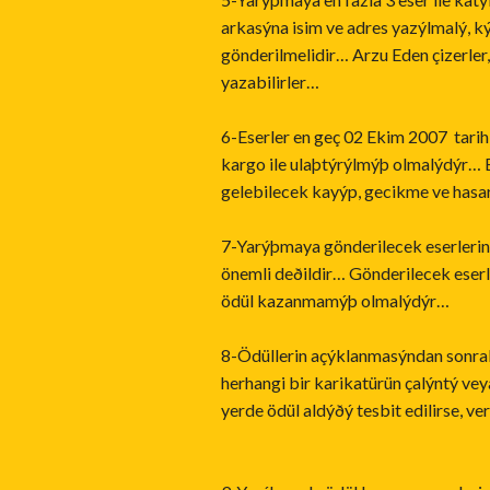
arkasýna isim ve adres yazýlmalý, k
gönderilmelidir… Arzu Eden çizerler, 
yazabilirler…
6-Eserler en geç 02 Ekim 2007 tarihi
kargo ile ulaþtýrýlmýþ olmalýdýr… 
gelebilecek kayýp, gecikme ve hasa
7-Yarýþmaya gönderilecek eserleri
önemli deðildir… Gönderilecek eser
ödül kazanmamýþ olmalýdýr…
8-Ödüllerin açýklanmasýndan sonraki
herhangi bir karikatürün çalýntý ve
yerde ödül aldýðý tesbit edilirse, veri