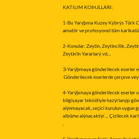
KATILIM KOÞULLARI:
1-Bu Yarýþma Kuzey Kýbrýs Türk Cu
amatör ve profesyonel tüm karikatü
2-Konular: Zeytin, Zeytincilik, Zeyti
Zeytin’in Yararlarý vd…
3-Yarýþmaya gönderilecek eserler en
Gönderilecek eserlerde çerçeve ve
4-Yarýþmaya gönderilecek eserler o
bilgisayar tekniðiyle hazýrlanýp gö
alýnmayacak, seçici kurulun uygun g
albüme alýnacaktýr… Çizilecek karika
.
5-Yarýþmaya en fazla 3 eser ile ka