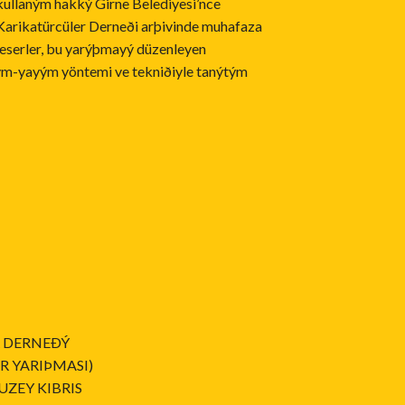
 kullaným hakký Girne Belediyesi’nce
 Karikatürcüler Derneði arþivinde muhafaza
eserler, bu yarýþmayý düzenleyen
sým-yayým yöntemi ve tekniðiyle tanýtým
…
R DERNEÐÝ
R YARIÞMASI)
UZEY KIBRIS