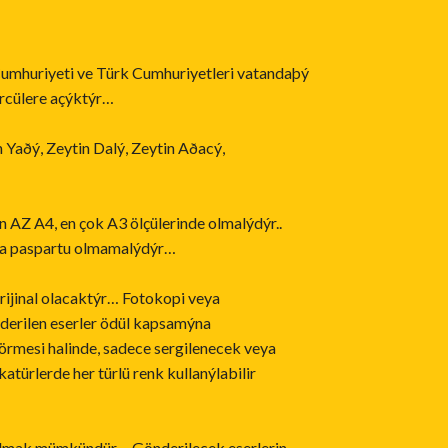
mhuriyeti ve Türk Cumhuriyetleri vatandaþý
rcülere açýktýr…
n Yaðý, Zeytin Dalý, Zeytin Aðacý,
 AZ A4, en çok A3 ölçülerinde olmalýdýr..
ya paspartu olmamalýdýr…
rijinal olacaktýr… Fotokopi veya
nderilen eserler ödül kapsamýna
örmesi halinde, sadece sergilenecek veya
türlerde her türlü renk kullanýlabilir
týlmak mümkündür… Gönderilecek eserlerin