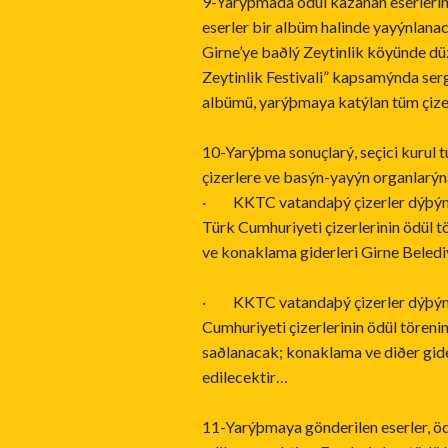
9-Yarýþmada ödül kazanan eserlerin 
eserler bir albüm halinde yayýnlana
Girne’ye baðlý Zeytinlik köyünde dü
Zeytinlik Festivali” kapsamýnda ser
albümü, yarýþmaya katýlan tüm çizer
10-Yarýþma sonuçlarý, seçici kurul t
çizerlere ve basýn-yayýn organlarýna
· KKTC vatandaþý çizerler dýþýnd
Türk Cumhuriyeti çizerlerinin ödül t
ve konaklama giderleri Girne Beled
· KKTC vatandaþý çizerler dýþýnd
Cumhuriyeti çizerlerinin ödül tören
saðlanacak; konaklama ve diðer gide
edilecektir…
11-Yarýþmaya gönderilen eserler, öd