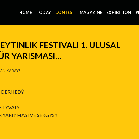
HOME
TODAY
CONTEST
MAGAZINE
EXHIBITION
P
EYTINLIK FESTIVALI 1. ULUSAL
ÜR YARISMASI…
AN KARAYEL
R DERNEÐÝ
ESTÝVALÝ
R YARIÞMASI VE SERGÝSÝ