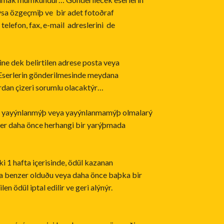
ýsa özgeçmiþ ve bir adet fotoðraf
telefon, fax, e-mail adreslerini de
ne dek belirtilen adrese posta veya
Eserlerin gönderilmesinde meydana
rdan çizeri sorumlu olacaktýr…
n yayýnlanmýþ veya yayýnlanmamýþ olmalarý
ler daha önce herhangi bir yarýþmada
 1 hafta içerisinde, ödül kazanan
ya benzer olduðu veya daha önce baþka bir
len ödül iptal edilir ve geri alýnýr.