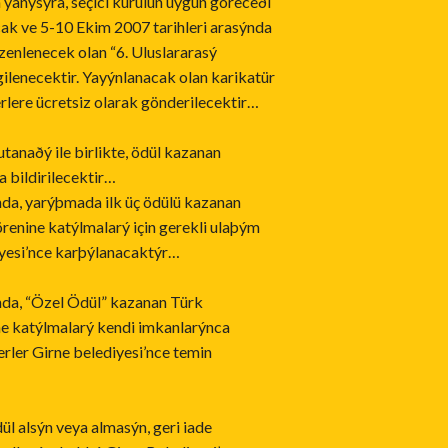
yanýsýra, seçici kurulun uygun göreceði
cak ve 5-10 Ekim 2007 tarihleri arasýnda
zenlenecek olan “6. Uluslararasý
gilenecektir. Yayýnlanacak olan karikatür
lere ücretsiz olarak gönderilecektir…
utanaðý ile birlikte, ödül kazanan
 bildirilecektir…
a, yarýþmada ilk üç ödülü kazanan
örenine katýlmalarý için gerekli ulaþým
iyesi’nce karþýlanacaktýr…
a, “Özel Ödül” kazanan Türk
ine katýlmalarý kendi imkanlarýnca
rler Girne belediyesi’nce temin
ül alsýn veya almasýn, geri iade