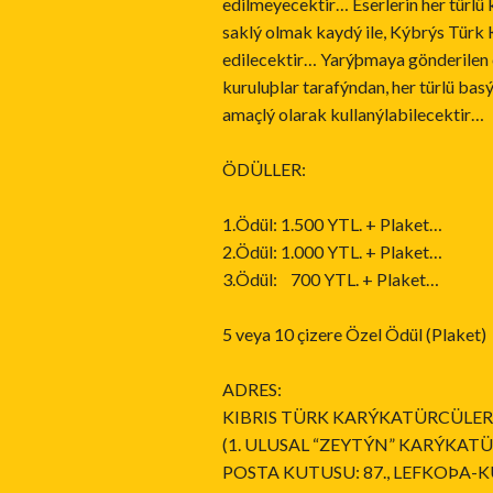
edilmeyecektir… Eserlerin her türlü
saklý olmak kaydý ile, Kýbrýs Türk
edilecektir… Yarýþmaya gönderilen 
kuruluþlar tarafýndan, her türlü ba
amaçlý olarak kullanýlabilecektir
ÖDÜLLER:
1.Ödül: 1.500 YTL. + Plaket…
2.Ödül: 1.000 YTL. + Plaket…
3.Ödül: 700 YTL. + Plaket…
5 veya 10 çizere Özel Ödül (Plaket)
ADRES:
KIBRIS TÜRK KARÝKATÜRCÜLE
(1. ULUSAL “ZEYTÝN” KARÝKATÜ
POSTA KUTUSU: 87., LEFKOÞA-K