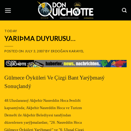
Skip
to
content
TODAY
YARIÞMA DUYURUSU…
POSTED ON
JULY 3, 2007
BY
ERDOĞAN KARAYEL
Gülmece Öyküleri Ve Çizgi Bant Yarýþmasý
Sonuçlandý
48.Uluslararasý Akþehir Nasreddin Hoca Þenliði
kapsamýnda; Akþehir Nasreddin Hoca ve Turizm
Derneði ile Akþehir Belediyesi tarafýndan
düzenlenen yarýþmalardan; "26. Nasreddin Hoca
Gülmece Öyküleri Yarýþmasý" ve "6. Ulusal Çizgi