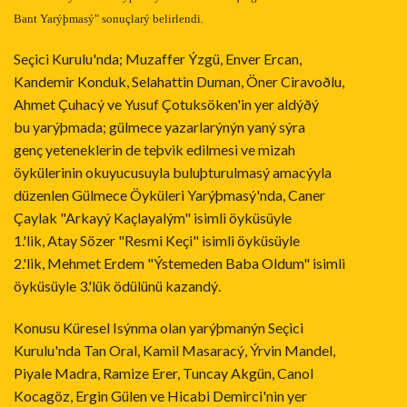
Bant Yarýþmasý" sonuçlarý belirlendi.
Seçici Kurulu'nda; Muzaffer Ýzgü, Enver Ercan,
Kandemir Konduk, Selahattin Duman, Öner Ciravoðlu,
Ahmet Çuhacý ve Yusuf Çotuksöken'in yer aldýðý
bu yarýþmada; gülmece yazarlarýnýn yaný sýra
genç yeteneklerin de teþvik edilmesi ve mizah
öykülerinin okuyucusuyla buluþturulmasý amacýyla
düzenlen Gülmece Öyküleri Yarýþmasý'nda, Caner
Çaylak "Arkayý Kaçlayalým" isimli öyküsüyle
1.'lik, Atay Sözer "Resmi Keçi" isimli öyküsüyle
2.'lik, Mehmet Erdem "Ýstemeden Baba Oldum" isimli
öyküsüyle 3.'lük ödülünü kazandý.
Konusu Küresel Isýnma olan yarýþmanýn Seçici
Kurulu'nda Tan Oral, Kamil Masaracý, Ýrvin Mandel,
Piyale Madra, Ramize Erer, Tuncay Akgün, Canol
Kocagöz, Ergin Gülen ve Hicabi Demirci'nin yer