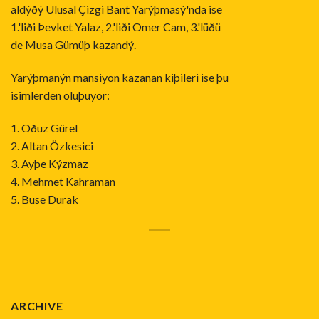
aldýðý Ulusal Çizgi Bant Yarýþmasý'nda ise
1.'liði Þevket Yalaz, 2.'liði Omer Cam, 3.'lüðü
de Musa Gümüþ kazandý.
Yarýþmanýn mansiyon kazanan kiþileri ise þu
isimlerden oluþuyor:
1. Oðuz Gürel
2. Altan Özkesici
3. Ayþe Kýzmaz
4. Mehmet Kahraman
5. Buse Durak
ARCHIVE