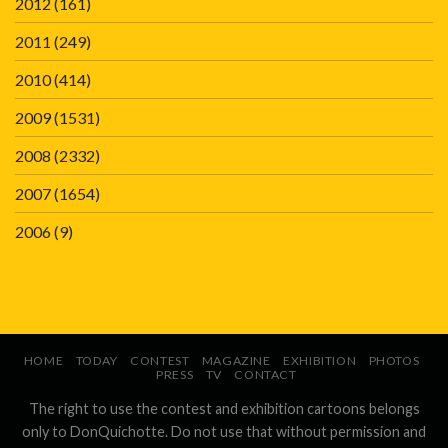
2012
(161)
2011
(249)
2010
(414)
2009
(1531)
2008
(2332)
2007
(1654)
2006
(9)
HOME
TODAY
CONTEST
MAGAZINE
EXHIBITION
PHOTOS
PRESS
TV
CONTACT
The right to use the contest and exhibition cartoons belongs
only to DonQuichotte. Do not use that without permission and