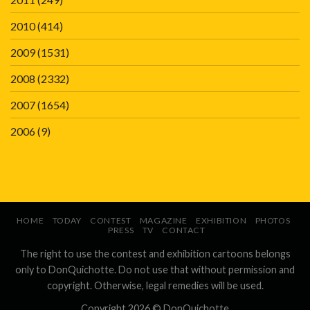
2010
(414)
2009
(1531)
2008
(2332)
2007
(1654)
2006
(9)
HOME
TODAY
CONTEST
MAGAZINE
EXHIBITION
PHOTOS
PRESS
TV
CONTACT
The right to use the contest and exhibition cartoons belongs
only to DonQuichotte. Do not use that without permission and
copyright. Otherwise, legal remedies will be used.
Copyright 2026 ©
DonQuichotte