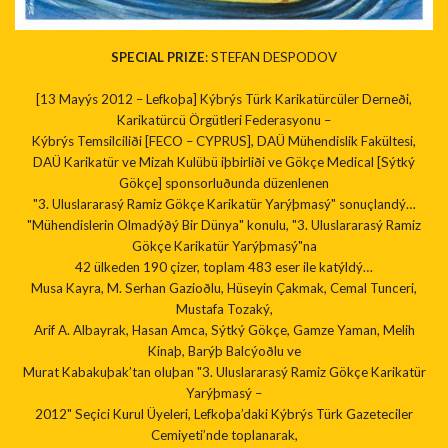
SPECIAL PRIZE
: STEFAN DESPODOV
[13 Mayýs 2012 – Lefkoþa] Kýbrýs Türk Karikatürcüler Derneði,
Karikatürcü Örgütleri Federasyonu –
Kýbrýs Temsilciliði [FECO – CYPRUS], DAÜ Mühendislik Fakültesi,
DAÜ Karikatür ve Mizah Kulübü iþbirliði ve Gökçe Medical [Sýtký
Gökçe] sponsorluðunda düzenlenen
"3. Uluslararasý Ramiz Gökçe Karikatür Yarýþmasý" sonuçlandý…
"Mühendislerin Olmadýðý Bir Dünya" konulu, "3. Uluslararasý Ramiz
Gökçe Karikatür Yarýþmasý"na
42 ülkeden 190 çizer, toplam 483 eser ile katýldý…
Musa Kayra, M. Serhan Gazioðlu, Hüseyin Çakmak, Cemal Tunceri,
Mustafa Tozaký,
Arif A. Albayrak, Hasan Amca, Sýtký Gökçe, Gamze Yaman, Melih
Kinaþ, Barýþ Balcýoðlu ve
Murat Kabakuþak’tan oluþan "3. Uluslararasý Ramiz Gökçe Karikatür
Yarýþmasý –
2012" Seçici Kurul Üyeleri, Lefkoþa’daki Kýbrýs Türk Gazeteciler
Cemiyeti’nde toplanarak,