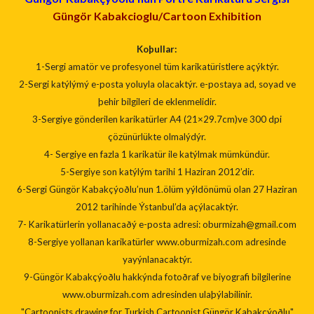
Güngör Kabakcioglu/Cartoon Exhibition
Koþullar:
1-Sergi amatör ve profesyonel tüm karikatüristlere açýktýr.
2-Sergi katýlýmý e-posta yoluyla olacaktýr. e-postaya ad, soyad ve
þehir bilgileri de eklenmelidir.
3-Sergiye gönderilen karikatürler A4 (21×29.7cm)ve 300 dpi
çözünürlükte olmalýdýr.
4- Sergiye en fazla 1 karikatür ile katýlmak mümkündür.
5-Sergiye son katýlým tarihi 1 Haziran 2012’dir.
6-Sergi Güngör Kabakçýoðlu’nun 1.ölüm yýldönümü olan 27 Haziran
2012 tarihinde Ýstanbul’da açýlacaktýr.
7- Karikatürlerin yollanacaðý e-posta adresi: oburmizah@gmail.com
8-Sergiye yollanan karikatürler www.oburmizah.com adresinde
yayýnlanacaktýr.
9-Güngör Kabakçýoðlu hakkýnda fotoðraf ve biyografi bilgilerine
www.oburmizah.com adresinden ulaþýlabilinir.
‎"Cartoonists drawing for Turkish Cartoonist Güngör Kabakçýoðlu"