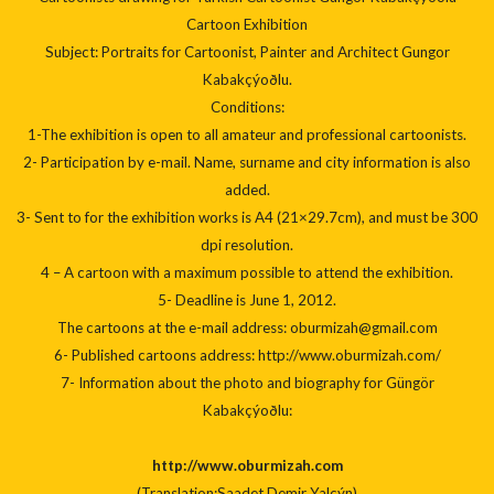
Cartoon Exhibition
Subject: Portraits for Cartoonist, Painter and Architect Gungor
Kabakçýoðlu.
Conditions:
1-The exhibition is open to all amateur and professional cartoonists.
2- Participation by e-mail. Name, surname and city information is also
added.
3- Sent to for the exhibition works is A4 (21×29.7cm), and must be 300
dpi resolution.
4 – A cartoon with a maximum possible to attend the exhibition.
5- Deadline is June 1, 2012.
The cartoons at the e-mail address: oburmizah@gmail.com
6- Published cartoons address: http://www.oburmizah.com/
7- Information about the photo and biography for Güngör
Kabakçýoðlu:
http://www.oburmizah.com
(Translation:Saadet Demir Yalçýn)