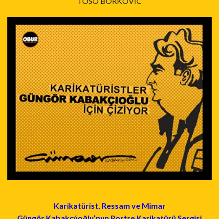
TOSO BORKOVIC
Karikatürist, Ressam ve Mimar
Güngör Kabakçýoðlu’nun Portre Karikatürü Sergisi