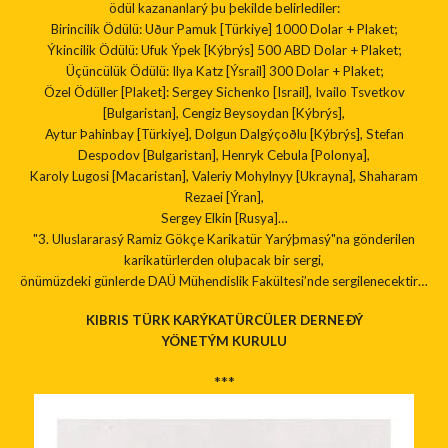
ödül kazananlarý þu þekilde belirlediler:
Birincilik Ödülü: Uður Pamuk [Türkiye] 1000 Dolar + Plaket;
Ýkincilik Ödülü: Ufuk Ýpek [Kýbrýs] 500 ABD Dolar + Plaket;
Üçüncülük Ödülü: Ilya Katz [Ýsrail] 300 Dolar + Plaket;
Özel Ödüller [Plaket]: Sergey Sichenko [Israil], Ivailo Tsvetkov
[Bulgaristan], Cengiz Beysoydan [Kýbrýs],
Aytur Þahinbay [Türkiye], Dolgun Dalgýçoðlu [Kýbrýs], Stefan
Despodov [Bulgaristan], Henryk Cebula [Polonya],
Karoly Lugosi [Macaristan], Valeriy Mohylnyy [Ukrayna], Shaharam
Rezaei [Ýran],
Sergey Elkin [Rusya]…
"3. Uluslararasý Ramiz Gökçe Karikatür Yarýþmasý"na gönderilen
karikatürlerden oluþacak bir sergi,
önümüzdeki günlerde DAÜ Mühendislik Fakültesi’nde sergilenecektir…
KIBRIS TÜRK KARÝKATÜRCÜLER DERNEÐÝ
YÖNETÝM KURULU
***