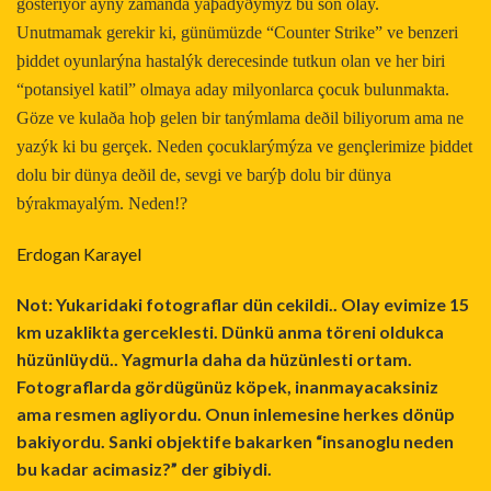
gösteriyor ayný zamanda yaþadýðýmýz bu son olay.
Unutmamak gerekir ki, günümüzde “Counter Strike” ve benzeri
þiddet oyunlarýna hastalýk derecesinde tutkun olan ve her biri
“potansiyel katil” olmaya aday milyonlarca çocuk bulunmakta.
Göze ve kulaða hoþ gelen bir tanýmlama deðil biliyorum ama ne
yazýk ki bu gerçek. Neden çocuklarýmýza ve gençlerimize þiddet
dolu bir dünya deðil de, sevgi ve barýþ dolu bir dünya
býrakmayalým. Neden!?
Erdogan Karayel
Not: Yukaridaki fotograflar dün cekildi.. Olay evimize 15
km uzaklikta gerceklesti. Dünkü anma töreni oldukca
hüzünlüydü.. Yagmurla daha da hüzünlesti ortam.
Fotograflarda gördügünüz köpek, inanmayacaksiniz
ama resmen agliyordu. Onun inlemesine herkes dönüp
bakiyordu. Sanki objektife bakarken “insanoglu neden
bu kadar acimasiz?” der gibiydi.