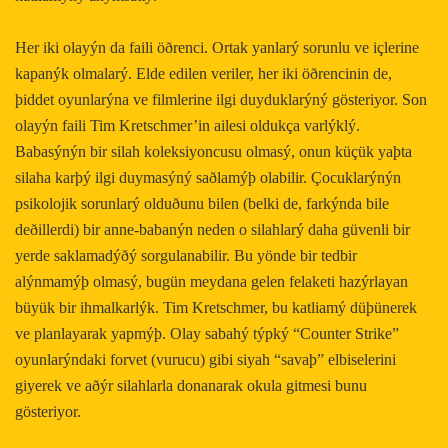
Her iki olayýn da faili öðrenci. Ortak yanlarý sorunlu ve içlerine
kapanýk olmalarý. Elde edilen veriler, her iki öðrencinin de,
þiddet oyunlarýna ve filmlerine ilgi duyduklarýný gösteriyor. Son
olayýn faili Tim Kretschmer’in ailesi oldukça varlýklý.
Babasýnýn bir silah koleksiyoncusu olmasý, onun küçük yaþta
silaha karþý ilgi duymasýný saðlamýþ olabilir. Çocuklarýnýn
psikolojik sorunlarý olduðunu bilen (belki de, farkýnda bile
deðillerdi) bir anne-babanýn neden o silahlarý daha güvenli bir
yerde saklamadýðý sorgulanabilir. Bu yönde bir tedbir
alýnmamýþ olmasý, bugün meydana gelen felaketi hazýrlayan
büyük bir ihmalkarlýk. Tim Kretschmer, bu katliamý düþünerek
ve planlayarak yapmýþ. Olay sabahý týpký “Counter Strike”
oyunlarýndaki forvet (vurucu) gibi siyah “savaþ” elbiselerini
giyerek ve aðýr silahlarla donanarak okula gitmesi bunu
gösteriyor.