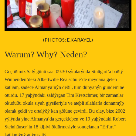
(PHOTOS: E.KARAYEL)
Warum? Why? Neden?
Geçtiðimiz Salý günü saat 09.30 sýralarýnda Stuttgart’a baðlý
Winnenden’deki Albertwille Realschule’de meydana gelen
katliam, sadece Almanya’nýn deðil, tüm dünyanýn gündemine
oturdu. 17 yaþýndaki saldýrgan Tim Kretschmer, bir zamanlar
okuduðu okula siyah giysileriyle ve ateþli silahlarla donanmýþ
olarak geldi ve ortalýðý kan gölüne çevirdi. Bu olay, bize 2002
yýlýnda yine Almanya’da gerçekleþen ve 19 yaþýndaki Robert
Steinh
ä
user’in 18 kiþiyi öldürmesiyle sonuçlanan “Erfurt”
katliamýný anýmsattý.