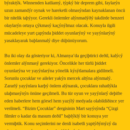
býraktýk. Winnenden katliamý, týpký bir deprem gibi, faylarýn
uzun zamandýr oynak ve hareketli olmasýndan kaynaklanan öncü
bir nitelik taþýyor. Gerekli önlemler alýnmadýðý takdirde benzeri
olaylarýn ortaya çýkmasý kaçýnýlmaz olacak. Konuyla ilgili
mücadeleye yurt çapýnda þiddet oyunlarýný ve yayýnlarýný
yasaklayarak baþlanmalý diye düþünüyorum.
Bu iki olay da gösteriyor ki, Almanya’da geçiþtirici deðil, kalýcý
önlemler alýnmasý gerekiyor. Öncelikle her türlü þiddet
oyunlarýna ve yayýnlarýna yönelik kýsýtlamalara gidilmeli.
Sorunlu çocuklar ve aileler yakýn mercek altýna alýnmalý.
Zararlý yayýnlara karþý önlem alýnarak, çocuklara rahatlýkla
ulaþmasýnýn önüne geçilmeli. Bu tür oyun ve yayýnlarý deþifre
eden haberlere hem görsel hem yazýlý medyada olabildiðince yer
verilmeli. “Bizim Çocuklar” dergisinin Mart sayýsýnda “Çizgi
filmler o kadar da masum deðil” baþlýklý bir konuya yer
vermiþtik. Konu seçimlerini ne denli isabetli yaptýðýmýzý da