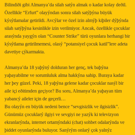
Bilindiði gibi Almanya’da silah satýn almak o kadar kolay deðil.
Özellikle “Erfurt” olayýndan sonra silah satýþýna büyük
kýsýtlamalar getirildi. Avcýlar ve özel izin almýþ kiþiler dýþýnda
silah satýþýna kesinlikle izin verilmiyor. Ancak, özellikle çocuklar
arasýnda yaygýn olan “Counter Strike” türü oyunlara herhangi bir
kýsýtlama getirilmemesi, olasý “potansiyel çocuk katil”lere adeta
davetiye çýkarmakta.
Almanya’da 18 yaþýný dolduran her genç, tek baþýna
yaþayabilme ve sorumluluk alma hakkýna sahip. Buraya kadar
her þey güzel. Peki, 18 yaþýna gelene kadar çocuklar nasýl bir
aile içi eðitimden geçiyor? Bu soru, Almanya’da yaþayan tüm
yabancý aileler için de geçerli…
Bu olayýn en büyük nedeni bence “sevgisizlik ve ilgisizlik”.
Günümüz çocuklarý ilgiyi ve sevgiyi ne yazýk ki televizyon
ekranlarýnda, internet ortamýndaki (chat) sohbet odalarýnda ve
þiddet oyunlarýnda buluyor. Sanýrým onlarý çok yalnýz