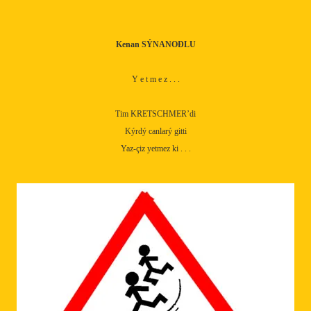
Kenan SÝNANOÐLU
Y e t m e z . . .
Tim KRETSCHMER’di
Kýrdý canlarý gitti
Yaz-çiz yetmez ki . . .