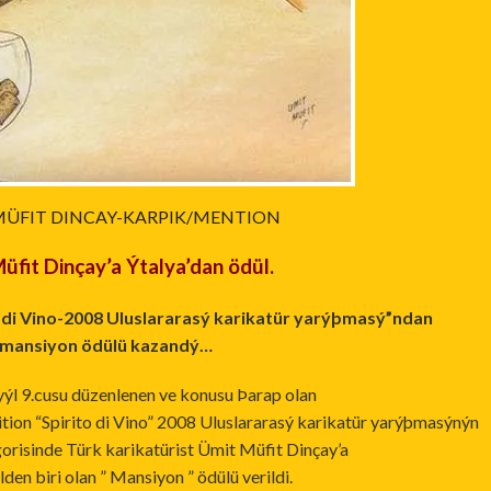
MÜFIT DINCAY-KARPIK/MENTION
üfit Dinçay’a Ýtalya’dan ödül.
o di Vino-2008 Uluslararasý karikatür yarýþmasý”ndan
mansiyon ödülü kazandý…
yýl 9.cusu düzenlenen ve konusu Þarap olan
ition “Spirito di Vino” 2008 Uluslararasý karikatür yarýþmasýnýn
orisinde Türk karikatürist Ümit Müfit Dinçay’a
lden biri olan ” Mansiyon ” ödülü verildi.