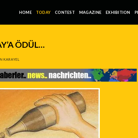
HOME
TODAY
CONTEST
MAGAZINE
EXHIBITION
P
AY’A ÖDÜL…
N KARAYEL