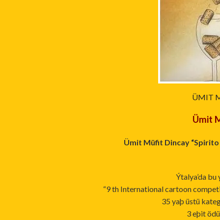
ÜMIT 
Ümit M
Ümit Müfit Dincay “Spirit
Ýtalya’da bu 
“9 th International cartoon compet
35 yaþ üstü kateg
3 eþit ödü