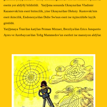
eserin yer aldýðý bildirildi. Yarýþma sonunda Ukrayna'dan Vladimir
Kazanevski'nin eseri birincilik, yine Ukrayna'dan Oleksiy Kustovski'nin
eseri ikincilik, Endonezya'dan Didie Sw'nun eseri ise üçüncülüðe layýk
görüldü.
Yarýþmaya Ýran'dan katýlan Peiman Mirzaei, Brezilya'dan Erico Junquerio
Ayres ve Azerbaycan'dan Tofig Mammedov'un eserleri ise mansiyon aldýlar.