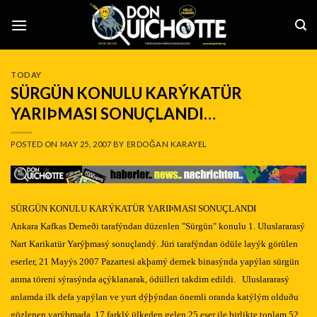
Skip
to
content
TODAY
SÜRGÜN KONULU KARÝKATÜR
YARIÞMASI SONUÇLANDI…
POSTED ON
MAY 25, 2007
BY
ERDOĞAN KARAYEL
SÜRGÜN KONULU KARÝKATÜR YARIÞMASI SONUÇLANDI
Ankara Kafkas Derneði tarafýndan düzenlen "Sürgün" konulu 1. Uluslararasý
Nart Karikatür Yarýþmasý sonuçlandý. Jüri tarafýndan ödüle layýk görülen
eserler, 21 Mayýs 2007 Pazartesi akþamý dernek binasýnda yapýlan sürgün
anma töreni sýrasýnda açýklanarak, ödülleri takdim edildi. Uluslararasý
anlamda ilk defa yapýlan ve yurt dýþýndan önemli oranda katýlým olduðu
gözlenen yarýþmada, 17 farklý ülkeden gelen 25 eser ile birlikte toplam 52