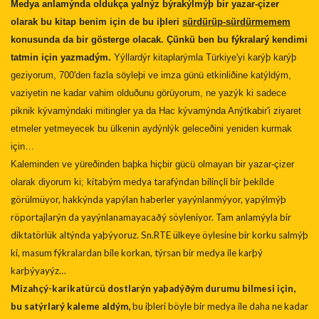
Medya anlamýnda oldukça yalnýz býrakýlmýþ bir yazar-çizer
olarak bu kitap benim için de bu iþleri
sürdürüp-sürdürmemem
konusunda da bir gösterge olacak. Çünkü ben bu fýkralarý kendimi
tatmin için yazmadým.
Yýllardýr kitaplarýmla Türkiye'yi karýþ karýþ
geziyorum, 700'den fazla söyleþi ve imza günü etkinliðine katýldým,
vaziyetin ne kadar vahim olduðunu görüyorum, ne yazýk ki sadece
piknik kývamýndaki mitingler ya da Hac kývamýnda Anýtkabir'i ziyaret
etmeler yetmeyecek bu ülkenin aydýnlýk geleceðini yeniden kurmak
için…
Kaleminden ve yüreðinden baþka hiçbir gücü olmayan bir yazar-çizer
itabým medya tarafýndan bilinçli bir þekilde
olarak diyorum ki; k
görülmüyor, hakkýnda yapýlan haberler yayýnlanmýyor, yapýlmýþ
röportajlarýn da yayýnlanamayacaðý söyleniyor. Tam anlamýyla bir
diktatörlük altýnda yaþýyoruz. Sn.RTE ülkeye öylesine bir korku salmýþ
ki, masum fýkralardan bile korkan, týrsan bir medya ile karþý
karþýyayýz…
Mizahçý-karikatürcü dostlarýn yaþadýðým durumu
bilmesi için,
bu satýrlarý kaleme aldým,
bu iþleri böyle bir medya ile daha ne kadar