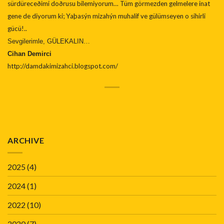
sürdüreceðimi doðrusu bilemiyorum… Tüm görmezden gelmelere inat
gene de diyorum ki; Yaþasýn mizahýn muhalif ve gülümseyen o sihirli
gücü!..
Sevgilerimle, GÜLEKALIN…
Cihan Demirci
http://damdakimizahci.blogspot.com/
ARCHIVE
2025
(4)
2024
(1)
2022
(10)
2020
(7)