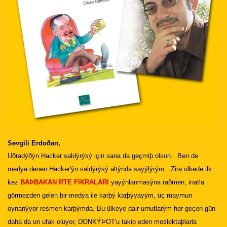
Sevgili Erdoðan,
Uðradýðýn Hacker saldýrýsý için sana da geçmiþ olsun…
Ben de
medya denen Hacker'ýn saldýrýsý altýnda sayýlýrým…
Zira ülkede ilk
kez
BAÞBAKAN RTE FIKRALARI
yayýnlanmasýna raðmen, inatla
görmezden gelen bir medya ile karþý karþýyayým, üç maymun
oynanýyor resmen karþýmda. Bu ülkeye dair umutlarým her geçen gün
daha da un ufak oluyor, DONKÝÞOT'u takip eden meslektaþlarla