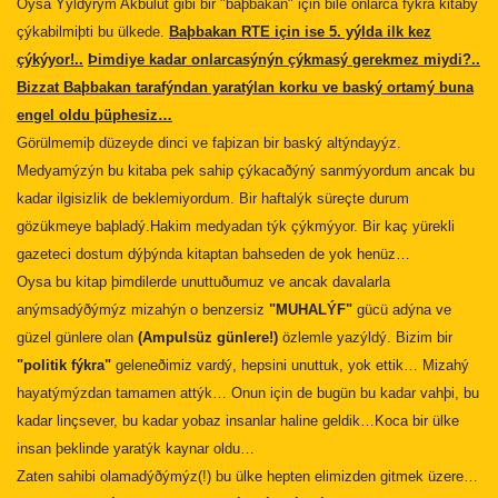
Oysa Yýldýrým Akbulut gibi bir "baþbakan" için bile onlarca fýkra kitabý
çýkabilmiþti bu ülkede.
Baþbakan RTE için ise 5. yýlda ilk kez
çýkýyor!..
Þimdiye kadar onlarcasýnýn çýkmasý gerekmez miydi?..
Bizzat Baþbakan tarafýndan yaratýlan korku ve baský ortamý buna
engel oldu þüphesiz…
Görülmemiþ düzeyde dinci ve faþizan bir baský altýndayýz.
Medyamýzýn bu kitaba pek sahip çýkacaðýný sanmýyordum ancak bu
kadar ilgisizlik de beklemiyordum. Bir haftalýk süreçte durum
gözükmeye baþladý.Hakim medyadan týk çýkmýyor. Bir kaç yürekli
gazeteci dostum dýþýnda kitaptan bahseden de yok henüz…
Oysa bu kitap þimdilerde unuttuðumuz ve ancak davalarla
anýmsadýðýmýz mizahýn o benzersiz
"MUHALÝF"
gücü adýna ve
güzel günlere olan
(Ampulsüz günlere!)
özlemle yazýldý. Bizim bir
"politik fýkra"
geleneðimiz vardý, hepsini unuttuk, yok ettik… Mizahý
hayatýmýzdan tamamen attýk… Onun için de bugün bu kadar vahþi, bu
kadar linçsever, bu kadar yobaz insanlar haline geldik…Koca bir ülke
insan þeklinde yaratýk kaynar oldu…
Zaten sahibi olamadýðýmýz(!) bu ülke hepten elimizden gitmek üzere…