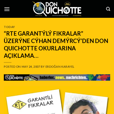
Skip
to
content
TODAY
“RTE GARANTÝLÝ FIKRALAR”
ÜZERÝNE CÝHAN DEMÝRCÝ’DEN DON
QUICHOTTE OKURLARINA
AÇIKLAMA…
POSTED ON
MAY 24, 2007
BY
ERDOĞAN KARAYEL