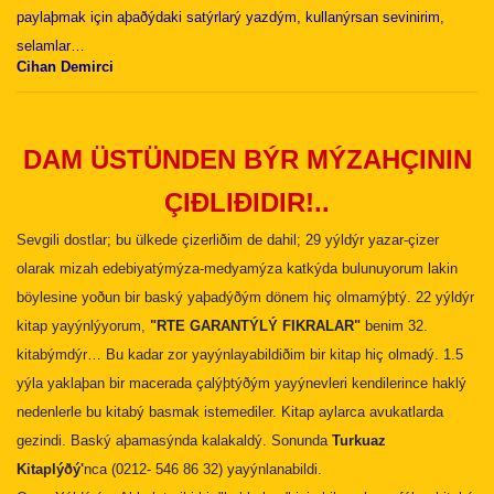
paylaþmak için aþaðýdaki satýrlarý yazdým, kullanýrsan sevinirim,
selamlar…
Cihan Demirci
DAM ÜSTÜNDEN
BÝR MÝZAHÇININ
ÇIÐLIÐIDIR!..
Sevgili dostlar; bu ülkede çizerliðim de dahil; 29 yýldýr yazar-çizer
olarak mizah edebiyatýmýza-medyamýza katkýda bulunuyorum lakin
böylesine yoðun bir baský yaþadýðým dönem hiç olmamýþtý.
22 yýldýr
kitap yayýnlýyorum,
"RTE GARANTÝLÝ FIKRALAR"
benim 32.
kitabýmdýr… Bu kadar zor yayýnlayabildiðim bir kitap hiç olmadý. 1.5
yýla yaklaþan bir macerada çalýþtýðým yayýnevleri kendilerince haklý
nedenlerle bu kitabý basmak istemediler. Kitap aylarca avukatlarda
gezindi. Baský aþamasýnda kalakaldý. Sonunda
Turkuaz
Kitaplýðý'
nca (0212- 546 86 32) yayýnlanabildi.