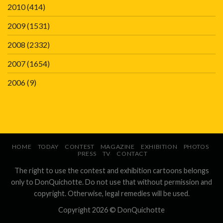
2010
(414)
2009
(1531)
2008
(2332)
2007
(1654)
2006
(9)
HOME
TODAY
CONTEST
MAGAZINE
EXHIBITION
PHOTOS
PRESS
TV
CONTACT
The right to use the contest and exhibition cartoons belongs
only to DonQuichotte. Do not use that without permission and
copyright. Otherwise, legal remedies will be used.
Copyright 2026 ©
DonQuichotte