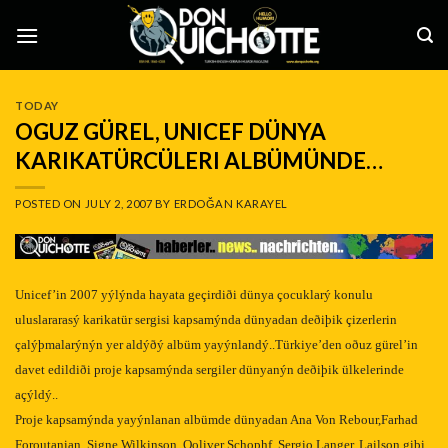
Skip
to
content
TODAY
OGUZ GÜREL, UNICEF DÜNYA
KARIKATÜRCÜLERI ALBÜMÜNDE…
POSTED ON
JULY 2, 2007
BY
ERDOĞAN KARAYEL
Unicef’in 2007 yýlýnda hayata geçirdiði dünya çocuklarý konulu
uluslararasý karikatür sergisi kapsamýnda dünyadan deðiþik çizerlerin
çalýþmalarýnýn yer aldýðý albüm yayýnlandý..Türkiye’den oðuz gürel’in
davet edildiði proje kapsamýnda sergiler dünyanýn deðiþik ülkelerinde
açýldý..
Proje kapsamýnda yayýnlanan albümde dünyadan Ana Von Rebour,Farhad
Foroutanian, Signe Wilkinson, Ooliver Schophf, Sergio Langer, Lailson gibi