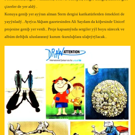
çizerler de yer aldý..
Konuya geniþ yer ayýran alman Stern dergisi karikatürlerden örnekleri de
yayýnladý.. Ayrýca Akþam gazetesinden Ali Saydam da köþesinde Unicef
projesine geniþ yer verdi.. Proje kapsamýnda sergiler yýl boyu sürecek ve
albüm deðiþik uluslararasý kurum -kuruluþlara ulaþtýrýlacak..