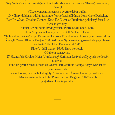
Guy Verhofstadt baþkanlýðýndaki juri Erik Meynen(Het Laatste Nieuws) ve Canary
Pete’yi
(Gazet van Antwerpen) ise övgüye deðer buldu.
10. yýlýný dolduran ödülün jurisinde Verhofstadt dýþýnda Jean-Marie Dedecker,
Bart De Wever, Caroline Gennez, Karel De Gucht ve Frankofon politikacý Jean-Luc
Crucke yer aldý.
Ýkinci kez bu ödüle layýk görülen Pierre Kroll 6.000 Euro,
Erik Meynen ve Canary Pete ise 800’er Euro alacak.
Ýlk kez düzenlenen Avrupa Basýn karikatürü – Press Cartoon Europe yarýþmasýnda ise
Ýsveçli Zweed Riber 7 Kasým 2008 tarihinde Sydsvenskan gazetesinde yayýnlanan
karikatürü ile birinciliðe layýk görüldü.
Riber’e ödül olarak 10000 Euro verilecek.
Ödüllerin sanatçýlara
27 Haziran’da Knokke-Heist Uluslararasý Karikatür festivali açýlýþýnda verileceði
bildirildi.
Binfikir çizeri Ýsmail Doðan da Obama karikatürü ile Avrupa Basýn Karikatürü
yarýþmasý’nda
elemeleri geçerek finale kalmýþtý. Arkadaþýmýz Ýsmail Doðan’ýn calismasi
diðer karikatürlerle birlikte “Press Cartoon Belgium 2009” adý ile
yayýnlanan kitapta yer aldý.