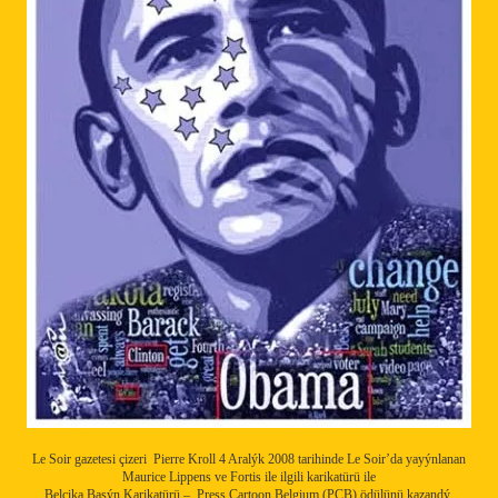
Le Soir gazetesi çizeri Pierre Kroll 4 Aralýk 2008 tarihinde Le Soir’da yayýnlanan
Maurice Lippens ve Fortis ile ilgili karikatürü ile
Belçika Basýn Karikatürü – Press Cartoon Belgium (PCB) ödülünü kazandý.