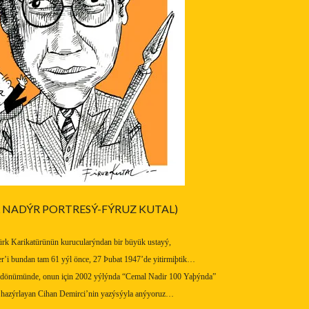
 NADÝR PORTRESÝ-FÝRUZ KUTAL)
rk Karikatürünün kurucularýndan bir büyük ustayý,
r’i bundan tam 61 yýl önce, 27 Þubat 1947’de yitirmiþtik…
ldönümünde, onun için 2002 yýlýnda “Cemal Nadir 100 Yaþýnda”
ý hazýrlayan Cihan Demirci’nin yazýsýyla anýyoruz…