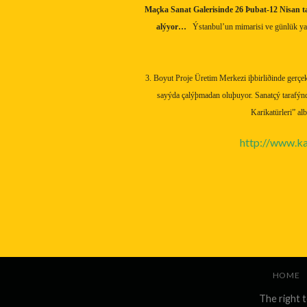
Maçka Sanat Galerisinde 26 Þubat-12 Nisan ta
alýyor…
Ýstanbul’un mimarisi ve günlük yaþa
3. Boyut Proje Üretim Merkezi iþbirliðinde gerçe
sayýda çalýþmadan oluþuyor. Sanatçý tarafýnd
Karikatürleri” al
http://www.ka
HOME
The right 