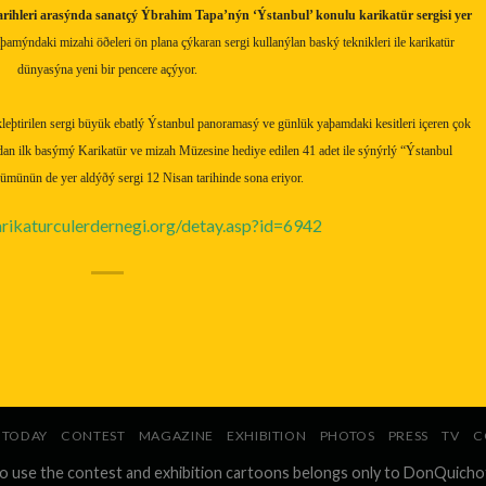
rihleri arasýnda sanatçý Ýbrahim Tapa’nýn ‘Ýstanbul’ konulu karikatür sergisi yer
mýndaki mizahi öðeleri ön plana çýkaran sergi kullanýlan baský teknikleri ile karikatür
dünyasýna yeni bir pencere açýyor.
kleþtirilen sergi büyük ebatlý Ýstanbul panoramasý ve günlük yaþamdaki kesitleri içeren çok
an ilk basýmý Karikatür ve mizah Müzesine hediye edilen 41 adet ile sýnýrlý “Ýstanbul
bümünün de yer aldýðý sergi 12 Nisan tarihinde sona eriyor.
rikaturculerdernegi.org/detay.asp?id=6942
TODAY
CONTEST
MAGAZINE
EXHIBITION
PHOTOS
PRESS
TV
C
to use the contest and exhibition cartoons belongs only to DonQuicho