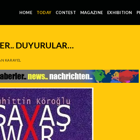
HOME
TODAY
CONTEST
MAGAZINE
EXHIBITION
P
LER.. DUYURULAR…
N KARAYEL