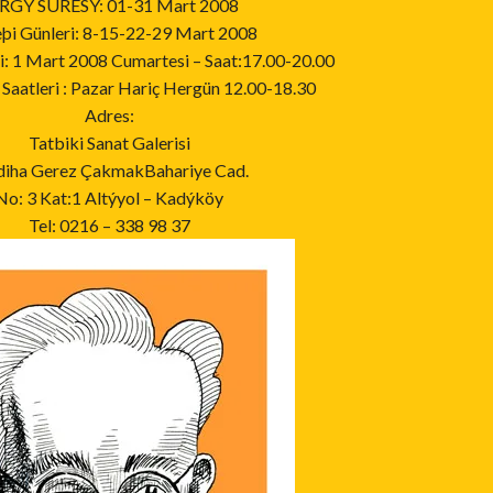
RGÝ SÜRESÝ: 01-31 Mart 2008
eþi Günleri: 8-15-22-29 Mart 2008
i: 1 Mart 2008 Cumartesi – Saat:17.00-20.00
 Saatleri : Pazar Hariç Hergün 12.00-18.30
Adres:
Tatbiki Sanat Galerisi
iha Gerez ÇakmakBahariye Cad.
No: 3 Kat:1 Altýyol – Kadýköy
Tel: 0216 – 338 98 37