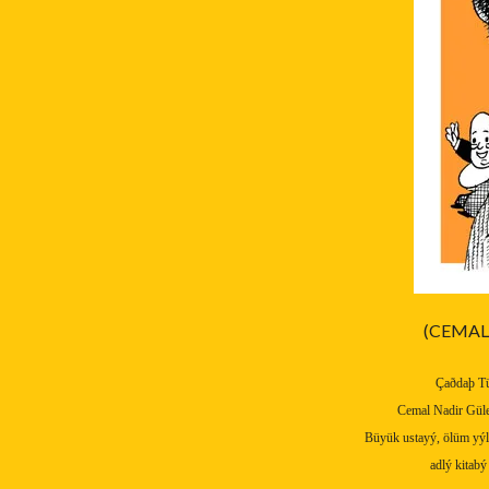
(CEMAL
Çaðdaþ Tü
Cemal Nadir Güle
Büyük ustayý, ölüm yý
adlý kitab