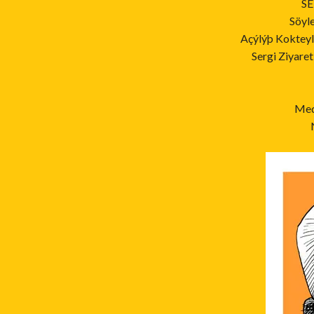
SE
Söyl
Açýlýþ Kokteyl
Sergi Ziyaret
Med