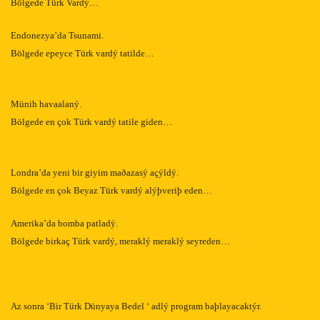
Bölgede Türk Vardý…
Endonezya’da Tsunami.
Bölgede epeyce Türk vardý tatilde…
Münih havaalaný.
Bölgede en çok Türk vardý tatile giden…
Londra’da yeni bir giyim maðazasý açýldý.
Bölgede en çok Beyaz Türk vardý alýþveriþ eden…
Amerika’da bomba patladý.
Bölgede birkaç Türk vardý, meraklý meraklý seyreden…
Az sonra ‘Bir Türk Dünyaya Bedel ‘ adlý program baþlayacaktýr.