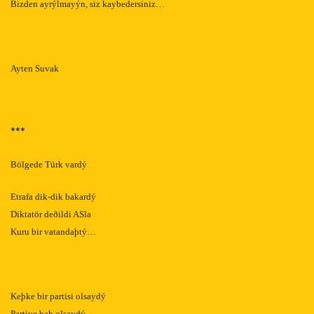
Bizden ayrýlmayýn, siz kaybedersiniz…
Ayten Suvak
***
Bölgede Türk vardý
Etrafa dik-dik bakardý
Diktatör deðildi ASla
Kuru bir vatandaþtý…
Keþke bir partisi olsaydý
Partiye baþ olsaydý