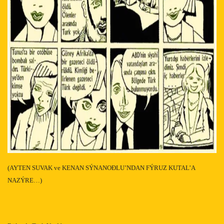
(AYTEN SUVAK ve KENAN SÝNANOÐLU’NDAN FÝRUZ KUTAL’A
NAZÝRE…)