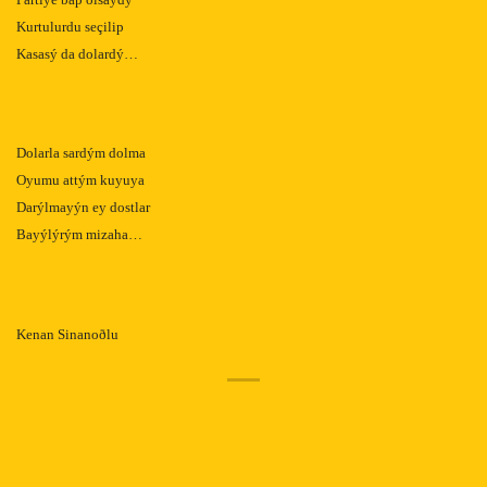
Kurtulurdu seçilip
Kasasý da dolardý…
Dolarla sardým dolma
Oyumu attým kuyuya
Darýlmayýn ey dostlar
Bayýlýrým mizaha…
Kenan Sinanoðlu