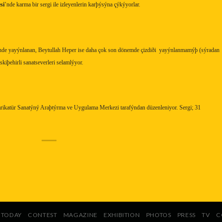
si
’nde karma bir sergi ile izleyenlerin karþýsýna çýkýyorlar.
inde yayýnlanan, Beytullah Heper ise daha çok son dönemde çizdiði
yayýnlanmamýþ (sýradan
kiþehirli sanatseverleri selamlýyor.
Karikatür Sanatýný Araþtýrma ve Uygulama Merkezi tarafýndan düzenleniyor. Sergi; 31
TODAY
CONTEST
MAGAZINE
EXHIBITION
PHOTOS
PRESS
TV
C