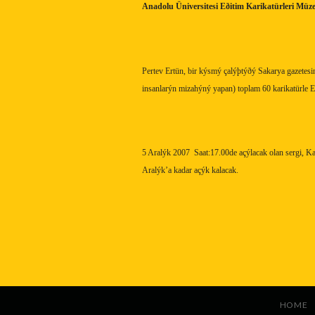
Anadolu Üniversitesi Eðitim Karikatürleri Müze
Pertev Ertün, bir kýsmý çalýþtýðý Sakarya gazetes
insanlarýn mizahýný yapan) toplam 60 karikatürle Es
5 Aralýk 2007
Saat:17.00de açýlacak olan sergi, 
Aralýk’a kadar açýk kalacak.
HOME