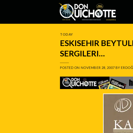
Skip
to
content
TODAY
ESKISEHIR BEYTU
SERGILERI…
POSTED ON
NOVEMBER 28, 2007
BY
ERDOĞ