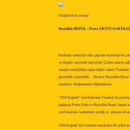
Eskiþehirli iki sanatçý
Beytullah HEPER – Pertev ERTÜN
KARÝKAT
Karikatür sanatýnýn ülke çapýnda tanýnmýþ bir çok 
ve dergiler sayesinde tanýnýrlar. Çünkü onlarýn çal
sanatýn emekçiliðini yapan kiþiler sadece Ýstanbul’
gösterdiði söylenebilir… Bir kere Nasreddin Hoca’
sanatýyla
uðraþmamasý düþünülemez.
“1950 Kuþaðý” temsilcilerinin Ýstanbul’da yayýnla
baþlayan Pertev Ertün ve Beytullah Heper; zaman 
yerel basýnda
karikatürler çizmiþ ve
çizmeye devam
1950 Kuþaðý’nýn Anadolu temsilcileri 60 yýllýk kar