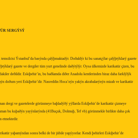
ÜR SERGÝSÝ
temsilcisi Ýstanbul’da basýnda çalýþmaktadýr. Doðaldýr ki bu sanatçýlar çalýþtýklarý gazete
ýþtýklarý gazete ve dergiler tüm yurt genelinde daðýtýlýr. Oysa ülkemizde karikatür çizen, bu
dakiler deðildir. Eskiþehir’in, bu baðlamda diðer Anadolu kentlerinden biraz daha farklýlýk
nýn doðum yeri Eskiþehir’dir. Nasreddin Hoca’nýn yakýn akrabalarýnýn mizah ve karikatür
nan dergi ve gazetelerde görünmeye baþladýðý yýllarda Eskiþehir’de karikatür çizmeye
zaman bu kuþaðýn yayýnlarýnda (41Buçuk, Dolmuþ, Tef vb) görünmekle birlikte daha çok
 etmektedir.
ikatür yaþamýndan sonra belki de bir jübile yapýyorlar. Kendi þehirleri Eskiþehir’de