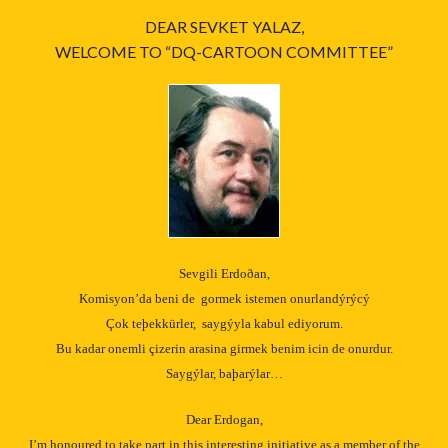
DEAR SEVKET YALAZ,
WELCOME TO “DQ-CARTOON COMMITTEE”
Sevgili Erdoðan,
Komisyon’da beni de
gormek istemen onurland
ýrýcý
Çok t
e
þ
ekk
ü
r
ler,
sayg
ý
yla kabul
ed
iyorum.
Bu kadar onemli
ç
izerin arasina girmek benim icin de
onurdur.
S
ayg
ý
lar,
ba
þarý
lar…
Dear Erdogan,
I’m honoured to take part in this interesting initiative as a member of the