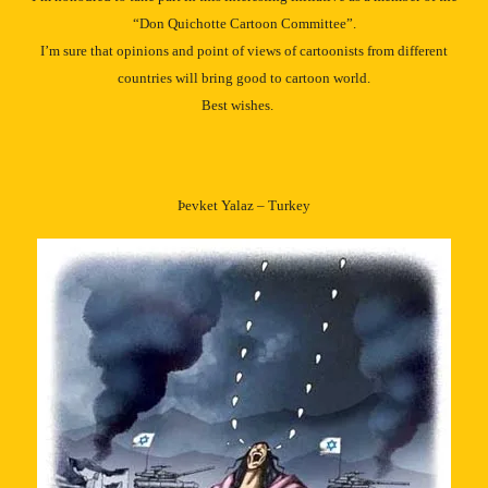
“Don Quichotte Cartoon Committee”.
I’m sure that opinions and point of views of cartoonists from different
countries will bring good to cartoon world.
Best wishes.
Þevket Yalaz – Turkey