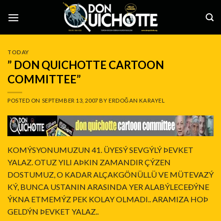
Skip
to
content
TODAY
” DON QUICHOTTE CARTOON
COMMITTEE”
POSTED ON
SEPTEMBER 13, 2007
BY
ERDOĞAN KARAYEL
KOMÝSYONUMUZUN 41. ÜYESÝ SEVGÝLÝ ÞEVKET
YALAZ. OTUZ YILI AÞKIN ZAMANDIR ÇÝZEN
DOSTUMUZ, O KADAR ALÇAKGÖNÜLLÜ VE MÜTEVAZÝ
KÝ, BUNCA USTANIN ARASINDA YER ALABÝLECEÐÝNE
ÝKNA ETMEMÝZ PEK KOLAY OLMADI.. ARAMIZA HOÞ
GELDÝN ÞEVKET YALAZ..