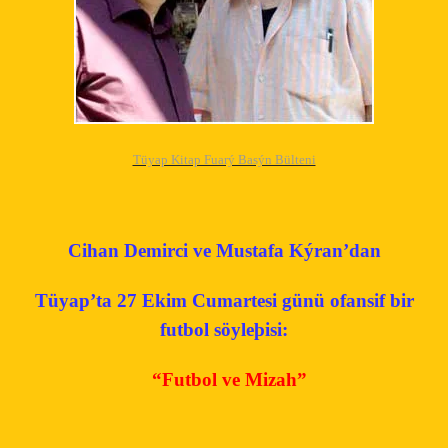
Tüyap Kitap Fuarý Basýn Bülteni
Cihan Demirci ve Mustafa Kýran’dan
Tüyap’ta 27 Ekim Cumartesi günü
ofansif bir
futbol söyleþisi:
“Futbol ve Mizah”