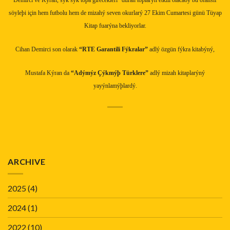
söyleþi için hem futbolu hem de mizahý seven okurlarý 27 Ekim Cumartesi günü Tüyap
Kitap fuarýna bekliyorlar.
Cihan Demirci son olarak
“RTE Garantili Fýkralar”
adlý özgün fýkra kitabýný,
Mustafa Kýran da
“Adýmýz Çýkmýþ Türklere”
adlý mizah kitaplarýný
yayýnlamýþlardý.
ARCHIVE
2025
(4)
2024
(1)
2022
(10)