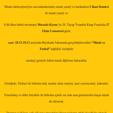
Mizah edebiyatýmýzýn usta kalemlerinden mizah yazarý ve karikatürist
Cihan Demirci
ile mizah yazarý ve
8 dil dilen futbol tercümaný
Mustafa Kýran
‘ýn 26.
Tüyap Ýstanbul Kitap Fuarýnda
27
Ekim Cumartesi
günü,
saat: 18.15-19.15
arasýnda Büyükada Salonunda gerçekleþtirecekleri
“Mizah ve
Futbol”
baþlýklý söyleþide
mizahçý gözüyle futbol mizah iliþkisine bakacaklar.
Söyleþide; Türkiye’de futbolun hali, taraftar olma vaziyeti, spor yorumcularý, hakemler,
Fenerbahçe ve diðer büyükler ile futbolun içinde var olan ama güzümüzden kaçan mizah
ele alýnacak.
Demirci ve Kýran, sýk sýk topa girecekleri “duran toplarýn etkili olacaðý bu ofansif