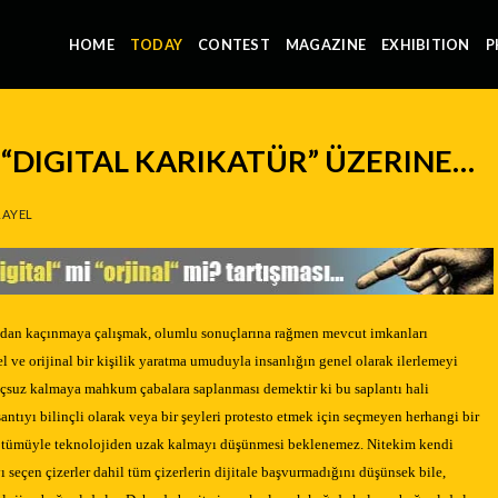
HOME
TODAY
CONTEST
MAGAZINE
EXHIBITION
P
“DIGITAL KARIKATÜR” ÜZERINE…
AYEL
ından kaçınmaya çalışmak, olumlu sonuçlarına rağmen mevcut imkanları
el ve orijinal bir kişilik yaratma umuduyla insanlığın genel olarak ilerlemeyi
nuçsuz kalmaya mahkum çabalara saplanması demektir ki bu saplantı hali
ntıyı bilinçli olarak veya bir şeyleri protesto etmek için seçmeyen herhangi bir
in tümüyle teknolojiden uzak kalmayı düşünmesi beklenemez. Nitekim kendi
seçen çizerler dahil tüm çizerlerin dijitale başvurmadığını düşünsek bile,