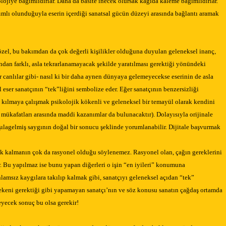
olojiye bağımlıdırlar. Daha da basite inecek olursak kağıda kaleme bağımlıdırlar.
mlı olunduğuyla eserin içerdiği sanatsal gücün düzeyi arasında bağlantı aramak
k, özel, bu bakımdan da çok değerli kişilikler olduğuna duyulan geleneksel inanç,
rından farklı, asla tekrarlanamayacak şekilde yaratılması gerektiği yönündeki
r canlılar gibi- nasıl ki bir daha aynen dünyaya gelemeyecekse eserinin de asla
 eser sanatçının “tek”liğini sembolize eder. Eğer sanatçının benzersizliği
z kılmaya çalışmak psikolojik kökenli ve geleneksel bir temayül olarak kendini
n mükafatları arasında maddi kazanımlar da bulunacaktır). Dolayısıyla orijinale
ışılagelmiş saygının doğal bir sonucu şeklinde yorumlanabilir. Dijitale başvurmak
ık kalmanın çok da rasyonel olduğu söylenemez. Rasyonel olan, çağın gereklerini
ir. Bu yapılmaz ise bunu yapan diğerleri o işin “en iyileri” konumuna
nlamsız kaygılara takılıp kalmak gibi, sanatçıyı geleneksel açıdan “tek”
ekeni gerektiği gibi yapamayan sanatçı’nın ve söz konusu sanatın çağdaş ortamda
eyecek sonuç bu olsa gerekir!