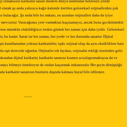
loji olmaksızın karikatür sanatı modern dünya tarafından beklenen yönde
al olarak şu anda yalnızca kağıt-kalemle üretilen geleneksel orijinallerden çok
nı bulacağız. Şu anda bile bu imkanı, en azından orijinalleri daha da iyiye
r mevcuttur. Varacağımız yere varmaktan kaçınamayız, ancak bunu geciktirmekle
tense mümkün olabildiğince önden gitmek her zaman için daha iyidir. Geleneksel
dır, bu kadar. Sanat ise her zaman, her yerde ve her durumda sanattır. Dijital
şin kurallarından yoksun karikatürler, tıpkı orijinal olup da aynı eksikliklere haiz
 eşit derecede uğrarlar. Orijinalin tek faydası, orijinalin tekliği üzerinden gelir
akımdan dijital karikatür, karikatür sanatını kısmen ucuzlaştırmaktaysa da ve
lanmayı bilmeye itmekteyse de ondan kaçınmak imkansızdır. Her şeyin dönüştüğü
ada karikatür sanatının bunların dışında kalması hayal bile edilemez.