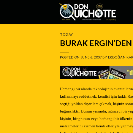
Skip
to
content
TODAY
BURAK ERGIN’DEN 
POSTED ON
JUNE 6, 2007
BY
ERDOĞAN KAR
Herhangi bir alanda teknolojinin avantajlar
kullanmayı reddetmek, kendisi için farklı, öz
seçtiği yoldan dışarılara çıkmak, kişinin so
bağnazlıktır. Bunun yanında, münzevi bir yaşa
kişinin, bir grubun veya herhangi bir ülken
malzemelerini kısmen kendi elleriyle yapmayı 