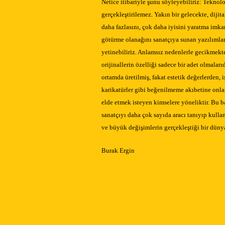
Netice itibariyle şunu söyleyebiliriz: Tekno
gerçekleştirilemez. Yakın bir gelecekte, dijit
daha fazlasını, çok daha iyisini yaratma imka
götürme olanağını sanatçıya sunan yazılımla
yetinebiliriz. Anlamsız nedenlerle gecikmek
orijinallerin özelliği sadece bir adet olmaları
ortamda üretilmiş, fakat estetik değerlerden, i
karikatürler gibi beğenilmeme akıbetine onlarla
elde etmek isteyen kimselere yöneliktir. Bu b
sanatçıyı daha çok sayıda aracı tanıyıp kul
ve büyük değişimlerin gerçekleştiği bir düny
Burak Ergin