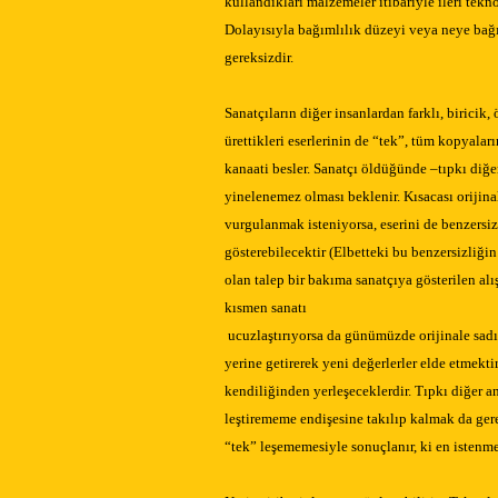
kullandıkları malzemeler itibariyle ileri tekn
Dolayısıyla bağımlılık düzeyi veya neye bağı
gereksizdir.
Sanatçıların diğer insanlardan farklı, birici
ürettikleri eserlerinin de “tek”, tüm kopyala
kanaati besler. Sanatçı öldüğünde –tıpkı diğe
yinelenemez olması beklenir. Kısacası orijinal
vurgulanmak isteniyorsa, eserini de benzersi
gösterebilecektir (Elbetteki bu benzersizliği
olan talep bir bakıma sanatçıya gösterilen al
kısmen sanatı
ucuzlaştırıyorsa da günümüzde orijinale sad
yerine getirerek yeni değerlerler elde etmekt
kendiliğinden yerleşeceklerdir. Tıpkı diğer a
leştirememe endişesine takılıp kalmak da ger
“tek” leşememesiyle sonuçlanır, ki en istenm