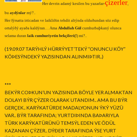
çizerler
Her devrin adamý kesilen bu yazarlar-
,
bu
aydýnlar
mý?..
Her fýrsatta irticadan ve laikliðin tehdit altýnda olduðundan söz edip
ortalýðý ayaða kaldýran… Ama
Abdullah Gül
cumhurbaþkaný olunca
selama duran
laik cumhuriyetin bekçileri(!
) mi?..
(19.09.07 TARÝHLÝ HÜRRÝYET’TEKÝ “ONUNCU KÖY”
KÖÞESÝNDEKÝ YAZISINDAN ALINMIÞTIR..)
***
BEKÝR COÞKUN’UN YAZISINDA BÖYLE YER ALMAKTAN
DOLAYI BÝR ÇÝZER OLARAK UTANDIM.. AMA BU BÝR
GERÇEK.. KARÝKATÜRDE MADALYONUN ÝKÝ YÜZÜ
VAR.. BÝR TARAFINDA; YURTDIÞINDA BAÞARIYLA
TÜRK KARÝKATÜRÜNÜ TEMSÝL EDEN VE ÖDÜL
KAZANAN ÇÝZER.. DÝÐER TARAFINDA ÝSE YURT