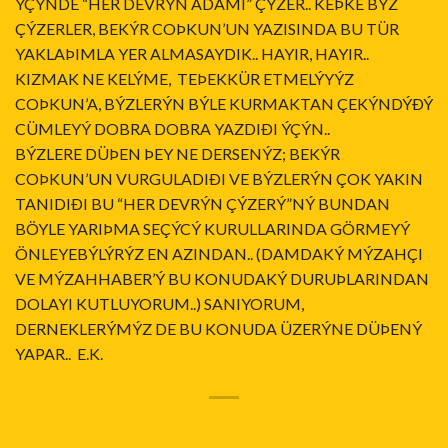
ÝÇÝNDE “HER DEVRÝN ADAMI” ÇÝZER.. KEÞKE BÝZ
ÇÝZERLER, BEKÝR COÞKUN’UN YAZISINDA BU TÜR
YAKLAÞIMLA YER ALMASAYDIK.. HAYIR, HAYIR..
KIZMAK NE KELÝME, TEÞEKKÜR ETMELÝYÝZ
COÞKUN’A, BÝZLERÝN BÝLE KURMAKTAN ÇEKÝNDÝÐÝ
CÜMLEYÝ DOBRA DOBRA YAZDIÐI ÝÇÝN..
BÝZLERE DÜÞEN ÞEY NE DERSENÝZ; BEKÝR
COÞKUN’UN VURGULADIÐI VE BÝZLERÝN ÇOK YAKIN
TANIDIÐI BU “HER DEVRÝN ÇÝZERÝ”NÝ BUNDAN
BÖYLE YARIÞMA SEÇÝCÝ KURULLARINDA GÖRMEYÝ
ÖNLEYEBÝLÝRÝZ EN AZINDAN.. (DAMDAKÝ MÝZAHÇI
VE MÝZAHHABER’Ý BU KONUDAKÝ DURUÞLARINDAN
DOLAYI KUTLUYORUM..) SANIYORUM,
DERNEKLERÝMÝZ DE BU KONUDA ÜZERÝNE DÜÞENÝ
YAPAR.. E.K.