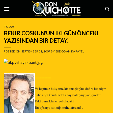
Skip
to
content
TODAY
BEKIR COSKUN’UN IKI GÜN ÖNCEKI
YAZISINDAN BIR DETAY..
POSTED ON
SEPTEMBER 21, 2007
BY
ERDOĞAN KARAYEL
…………….
Ve hepimiz biliyoruz ki; amaçlarýna doðru bir adým
daha atýp kendi helal anayasalarýný yapýyorlar.
Peki buna kim engel olacak?
Bu pýsmýþ-sinmiþ
muhalefet
mi?..