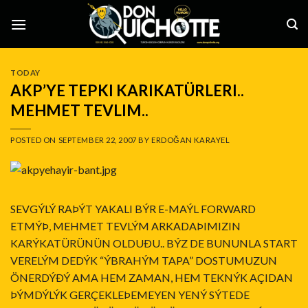
Skip
to
content
TODAY
AKP’YE TEPKI KARIKATÜRLERI..
MEHMET TEVLIM..
POSTED ON
SEPTEMBER 22, 2007
BY
ERDOĞAN KARAYEL
SEVGÝLÝ RAÞÝT YAKALI BÝR E-MAÝL FORWARD
ETMÝÞ, MEHMET TEVLÝM ARKADAÞIMIZIN
KARÝKATÜRÜNÜN OLDUÐU.. BÝZ DE BUNUNLA START
VERELÝM DEDÝK “ÝBRAHÝM TAPA” DOSTUMUZUN
ÖNERDÝÐÝ AMA HEM ZAMAN, HEM TEKNÝK AÇIDAN
ÞÝMDÝLÝK GERÇEKLEÞEMEYEN YENÝ SÝTEDE