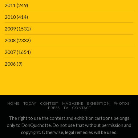
2011
(249)
2010
(414)
2009
(1531)
2008
(2332)
2007
(1654)
2006
(9)
HOME
TODAY
CONTEST
MAGAZINE
EXHIBITION
PHOTOS
PRESS
TV
CONTACT
The right to use the contest and exhibition cartoons belongs
only to DonQuichotte. Do not use that without permission and
copyright. Otherwise, legal remedies will be used.