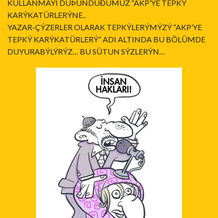
KULLANMAYI DÜÞÜNDÜÐÜMÜZ “AKP’YE TEPKÝ
KARÝKATÜRLERÝNE..
YAZAR-ÇÝZERLER OLARAK TEPKÝLERÝMÝZÝ “AKP’YE
TEPKÝ KARÝKATÜRLERÝ” ADI ALTINDA BU BÖLÜMDE
DUYURABÝLÝRÝZ… BU SÜTUN SÝZLERÝN…