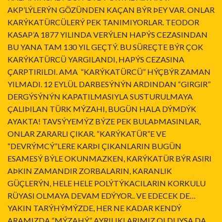
AKP’LÝLERÝN GÖZÜNDEN KAÇAN BÝR ÞEY VAR. ONLAR
KARÝKATÜRCÜLERÝ PEK TANIMIYORLAR. TEODOR
KASAP’A 1877 YILINDA VERÝLEN HAPÝS CEZASINDAN
BU YANA TAM 130 YIL GEÇTÝ. BU SÜREÇTE BÝR ÇOK
KARÝKATÜRCÜ YARGILANDI, HAPÝS CEZASINA
ÇARPTIRILDI. AMA “KARÝKATÜRCÜ” HÝÇBÝR ZAMAN
YILMADI. 12 EYLÜL DARBESÝNÝN ARDINDAN “GIRGIR”
DERGÝSÝNÝN KAPATILMASIYLA SUSTURULMAYA
ÇALIÞILAN TÜRK MÝZAHI, BUGÜN HALA DÝMDÝK
AYAKTA! TAVSÝYEMÝZ BÝZE PEK BULAÞMASINLAR,
ONLAR ZARARLI ÇIKAR. “KARÝKATÜR”E VE
“DEVRÝMCÝ”LERE KARÞI ÇIKANLARIN BUGÜN
ESAMESÝ BÝLE OKUNMAZKEN, KARÝKATÜR BÝR ASIRI
AÞKIN ZAMANDIR ZORBALARIN, KARANLIK
GÜÇLERÝN, HELE HELE POLÝTÝKACILARIN KORKULU
RÜYASI OLMAYA DEVAM EDÝYOR.. VE EDECEK DE…
YAKIN TARÝHÝMÝZDE, HER NE KADAR KENDÝ
ARAMIZDA “MÝZAHÝ” AYRILIKLARIMIZ OLDUYSA DA,