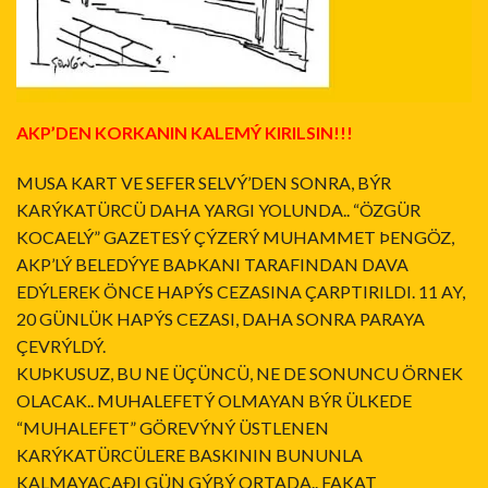
AKP’DEN KORKANIN KALEMÝ KIRILSIN!!!
MUSA KART VE SEFER SELVÝ’DEN SONRA, BÝR
KARÝKATÜRCÜ DAHA YARGI YOLUNDA.. “ÖZGÜR
KOCAELÝ” GAZETESÝ ÇÝZERÝ MUHAMMET ÞENGÖZ,
AKP’LÝ BELEDÝYE BAÞKANI TARAFINDAN DAVA
EDÝLEREK ÖNCE HAPÝS CEZASINA ÇARPTIRILDI. 11 AY,
20 GÜNLÜK HAPÝS CEZASI, DAHA SONRA PARAYA
ÇEVRÝLDÝ.
KUÞKUSUZ, BU NE ÜÇÜNCÜ, NE DE SONUNCU ÖRNEK
OLACAK.. MUHALEFETÝ OLMAYAN BÝR ÜLKEDE
“MUHALEFET” GÖREVÝNÝ ÜSTLENEN
KARÝKATÜRCÜLERE BASKININ BUNUNLA
KALMAYACAÐI GÜN GÝBÝ ORTADA.. FAKAT