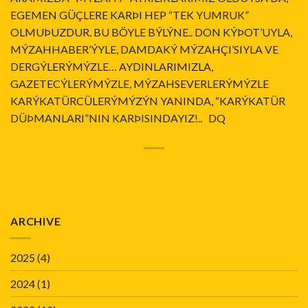
EGEMEN GÜÇLERE KARÞI HEP “TEK YUMRUK”
OLMUÞUZDUR. BU BÖYLE BÝLÝNE.. DON KÝÞOT’UYLA,
MÝZAHHABER’ÝYLE, DAMDAKÝ MÝZAHÇI’SIYLA VE
DERGÝLERÝMÝZLE… AYDINLARIMIZLA,
GAZETECÝLERÝMÝZLE, MÝZAHSEVERLERÝMÝZLE
KARÝKATÜRCÜLERÝMÝZÝN YANINDA, “KARÝKATÜR
DÜÞMANLARI”NIN KARÞISINDAYIZ!.. DQ
ARCHIVE
2025
(4)
2024
(1)