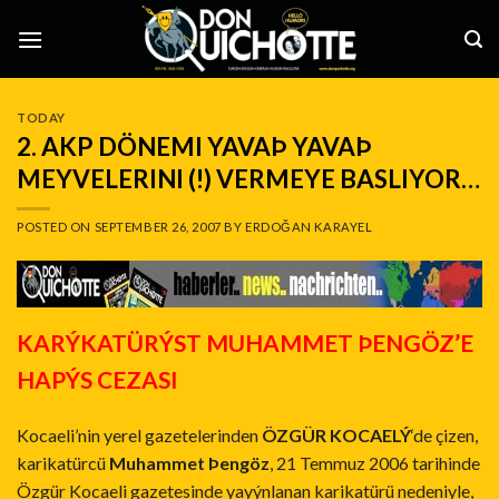
Skip
to
content
TODAY
2. AKP DÖNEMI YAVAÞ YAVAÞ
MEYVELERINI (!) VERMEYE BASLIYOR…
POSTED ON
SEPTEMBER 26, 2007
BY
ERDOĞAN KARAYEL
KARÝKATÜRÝST MUHAMMET ÞENGÖZ’E
HAPÝS CEZASI
Kocaeli’nin yerel gazetelerinden
ÖZGÜR KOCAELÝ
‘de çizen,
karikatürcü
Muhammet Þengöz
, 21 Temmuz 2006 tarihinde
Özgür Kocaeli gazetesinde yayýnlanan karikatürü nedeniyle,