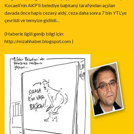
Kocaeli’nin AKP’li belediye baþkaný tarafýndan açýlan
davada önce hapis cezasý aldý, ceza daha sonra 7 bin YTL’ye
çevrildi ve temyize gidildi…
(Haberle ilgili geniþ bilgi için:
http://mizahhaber.blogspot.com
)