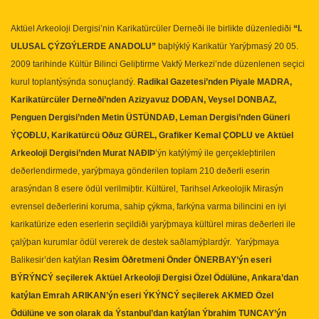
Aktüel Arkeoloji Dergisi’nin Karikatürcüler Derneði ile birlikte düzenlediði
“I.
ULUSAL ÇÝZGÝLERDE ANADOLU”
baþlýklý Karikatür Yarýþmasý 20 05.
2009 tarihinde Kültür Bilinci Geliþtirme Vakfý Merkezi’nde düzenlenen seçici
kurul toplantýsýnda sonuçlandý.
Radikal Gazetesi’nden Piyale MADRA,
Karikatürcüler Derneði’nden Azizyavuz DOÐAN, Veysel DONBAZ,
Penguen Dergisi’nden Metin ÜSTÜNDAÐ, Leman Dergisi’nden Güneri
ÝÇOÐLU, Karikatürcü Oðuz GÜREL, Grafiker Kemal ÇOÞLU ve Aktüel
Arkeoloji Dergisi’nden Murat NAÐIÞ
’ýn katýlýmý ile gerçekleþtirilen
deðerlendirmede, yarýþmaya gönderilen toplam 210 deðerli eserin
arasýndan 8 esere ödül verilmiþtir. Kültürel, Tarihsel Arkeolojik Mirasýn
evrensel deðerlerini koruma, sahip çýkma, farkýna varma bilincini en iyi
karikatürize eden eserlerin seçildiði yarýþmaya kültürel miras deðerleri ile
çalýþan kurumlar ödül vererek de destek saðlamýþlardýr.
Yarýþmaya
Balikesir’den katýlan
Resim Öðretmeni Önder ÖNERBAY’ýn eseri
BÝRÝNCÝ seçilerek Aktüel Arkeoloji Dergisi Özel Ödülüne, Ankara’dan
katýlan Emrah ARIKAN’ýn eseri ÝKÝNCÝ seçilerek AKMED Özel
Ödülüne ve son olarak da Ýstanbul’dan katýlan Ýbrahim TUNCAY’ýn