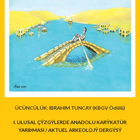
ÜCÜNCÜLÜK: IBRAHIM TUNCAY (KBGV Ödülü)
I. ULUSAL ÇÝZGÝLERDE ANADOLU KARÝKATÜR
YARIÞMASI / AKTUEL ARKEOLOJÝ DERGÝSÝ