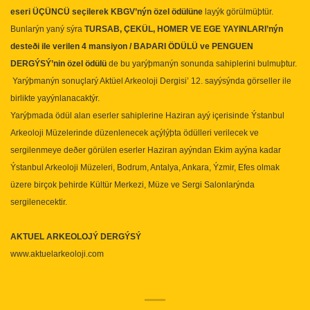
eseri ÜÇÜNCÜ seçilerek KBGV’nýn özel ödülüne
layýk görülmüþtür.
Bunlarýn yaný sýra
TURSAB, ÇEKÜL, HOMER VE EGE YAYINLARI’nýn
desteði ile verilen 4 mansiyon / BAÞARI ÖDÜLÜ ve PENGUEN
DERGÝSÝ’nin özel ödülü
de bu yarýþmanýn sonunda sahiplerini bulmuþtur.
Yarýþmanýn sonuçlarý Aktüel Arkeoloji Dergisi’ 12. sayýsýnda görseller ile
birlikte yayýnlanacaktýr.
Yarýþmada ödül alan eserler sahiplerine Haziran ayý içerisinde Ýstanbul
Arkeoloji Müzelerinde düzenlenecek açýlýþta ödülleri verilecek ve
sergilenmeye deðer görülen eserler Haziran ayýndan Ekim ayýna kadar
Ýstanbul Arkeoloji Müzeleri, Bodrum, Antalya, Ankara, Ýzmir, Efes olmak
üzere birçok þehirde Kültür Merkezi, Müze ve Sergi Salonlarýnda
sergilenecektir.
AKTUEL ARKEOLOJÝ DERGÝSÝ
www.aktuelarkeoloji.com