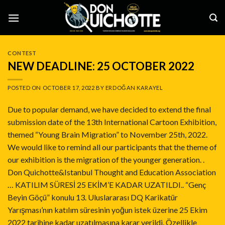
Skip
to
content
CONTEST
NEW DEADLINE: 25 OCTOBER 2022
POSTED ON
OCTOBER 17, 2022
BY
ERDOĞAN KARAYEL
Due to popular demand, we have decided to extend the final
submission date of the 13th International Cartoon Exhibition,
themed “Young Brain Migration” to November 25th, 2022.
We would like to remind all our participants that the theme of
our exhibition is the migration of the younger generation. .
Don Quichotte&Istanbul Thought and Education Association
… KATILIM SÜRESİ 25 EKİM’E KADAR UZATILDI.. “Genç
Beyin Göçü” konulu 13. Uluslararası DQ Karikatür
Yarışması’nın katılım süresinin yoğun istek üzerine 25 Ekim
2022 tarihine kadar uzatılmasına karar verildi. Özellikle