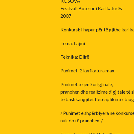
KOSOVA
Festivali Botëror i Karikaturës
2007
Konkursi: I hapur për të gjithë karik
Tema: Lajmi
Teknika: E lirë
Punimet: 3 karikatura max.
Punimet të jenë origjinale,
pranohen dhe realizime digjitale të 
të bashkangjitet fletëaplikimi / biog
/ Punimet e shpërblyera në konkurse t
nuk do të pranohen. /