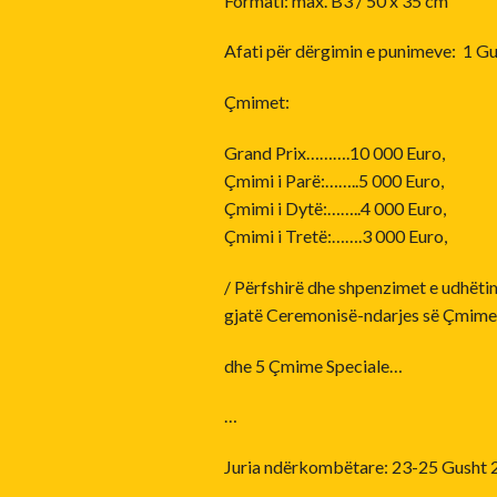
Formati: max. B3 / 50 x 35 cm
Afati për dërgimin e punimeve: 1 Gu
Çmimet:
Grand Prix……….10 000 Euro,
Çmimi i Parë:……..5 000 Euro,
Çmimi i Dytë:……..4 000 Euro,
Çmimi i Tretë:…….3 000 Euro,
/ Përfshirë dhe shpenzimet e udhët
gjatë Ceremonisë-ndarjes së Çmime
dhe 5 Çmime Speciale…
…
Juria ndërkombëtare: 23-25 Gusht