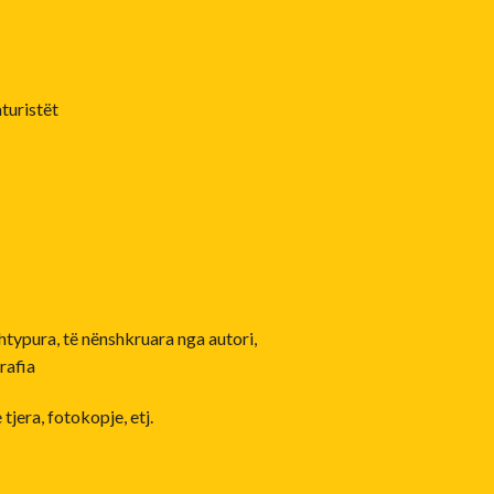
aturistët
shtypura, të nënshkruara nga autori,
rafia
jera, fotokopje, etj.