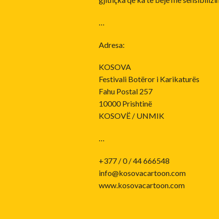
…
Adresa:
KOSOVA
Festivali Botëror i Karikaturës
Fahu Postal 257
10000 Prishtinë
KOSOVË / UNMIK
…
+377 / 0 / 44 666548
info@kosovacartoon.com
www.kosovacartoon.com