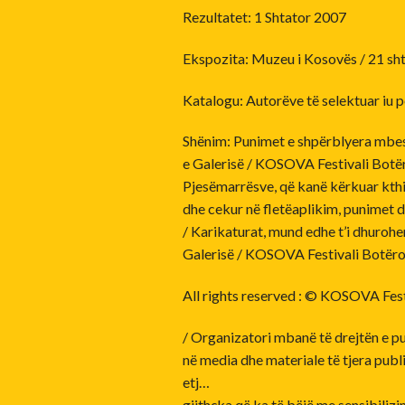
Rezultatet: 1 Shtator 2007
Ekspozita: Muzeu i Kosovës / 21 sht
Katalogu: Autorëve të selektuar iu 
Shënim: Punimet e shpërblyera mbe
e Galerisë / KOSOVA Festivali Botëro
Pjesëmarrësve, që kanë kërkuar kth
dhe cekur në fletëaplikim, punimet d
/ Karikaturat, mund edhe t’i dhurohe
Galerisë / KOSOVA Festivali Botëror
All rights reserved : © KOSOVA Fest
/ Organizatori mbanë të drejtën e pu
në media dhe materiale të tjera publi
etj…
gjithçka që ka të bëjë me sensibilizi