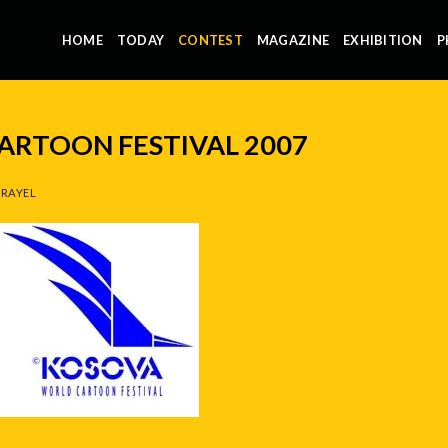
HOME
TODAY
CONTEST
MAGAZINE
EXHIBITION
P
RTOON FESTIVAL 2007
RAYEL