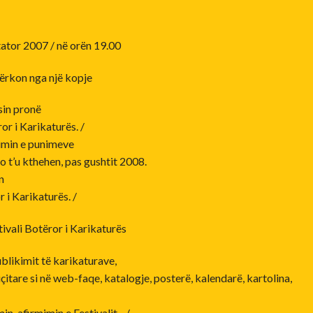
ator 2007 / në orën 19.00
përkon nga një kopje
sin pronë
r i Karikaturës. /
imin e punimeve
o t’u kthehen, pas gushtit 2008.
n
 i Karikaturës. /
ivali Botëror i Karikaturës
blikimit të karikaturave,
çitare si në web-faqe, katalogje, posterë, kalendarë, kartolina,
min, afirmimin e Festivalit…/