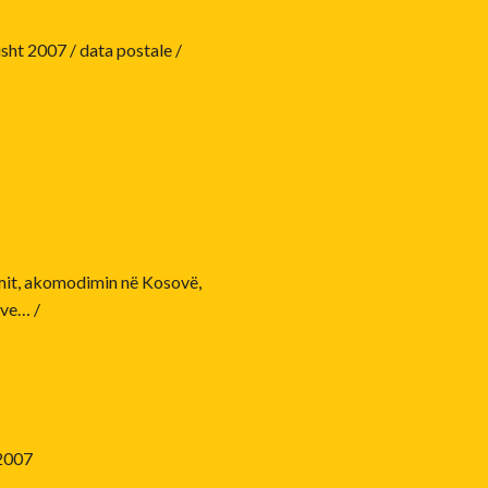
sht 2007 / data postale /
imit, akomodimin në Kosovë,
ve… /
 2007