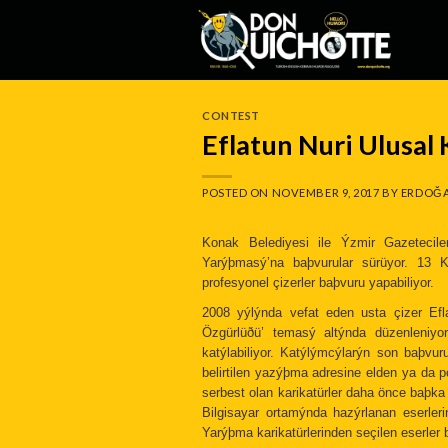
Skip
to
content
CONTEST
Eflatun Nuri Ulusal
POSTED ON
NOVEMBER 9, 2017
BY
ERDOĞA
Konak Belediyesi ile Ýzmir Gazeteciler
Yarýþmasý’na baþvurular sürüyor. 13
profesyonel çizerler baþvuru yapabiliyor.
2008 yýlýnda vefat eden usta çizer Ef
Özgürlüðü’ temasý altýnda düzenleniyo
katýlabiliyor. Katýlýmcýlarýn son baþvur
belirtilen yazýþma adresine elden ya da p
serbest olan karikatürler daha önce baþka
Bilgisayar ortamýnda hazýrlanan eserler
Yarýþma karikatürlerinden seçilen eserler 