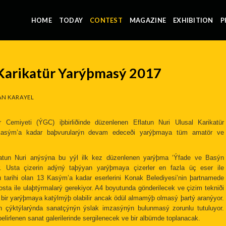
HOME
TODAY
CONTEST
MAGAZINE
EXHIBITION
P
 Karikatür Yarýþmasý 2017
N KARAYEL
 Cemiyeti (ÝGC) iþbirliðinde düzenlenen Eflatun Nuri Ulusal Karikatür
 Kasým’a kadar baþvurularýn devam edeceði yarýþmaya tüm amatör ve
latun Nuri anýsýna bu yýl ilk kez düzenlenen yarýþma ‘Ýfade ve Basýn
r. Usta çizerin adýný taþýyan yarýþmaya çizerler en fazla üç eser ile
u tarihi olan 13 Kasým’a kadar eserlerini Konak Belediyesi’nin þartnamede
osta ile ulaþtýrmalarý gerekiyor. A4 boyutunda gönderilecek ve çizim tekniði
 bir yarýþmaya katýlmýþ olabilir ancak ödül almamýþ olmasý þartý aranýyor.
in çýktýlarýnda sanatçýnýn ýslak imzasýnýn bulunmasý zorunlu tutuluyor.
belirlenen sanat galerilerinde sergilenecek ve bir albümde toplanacak.