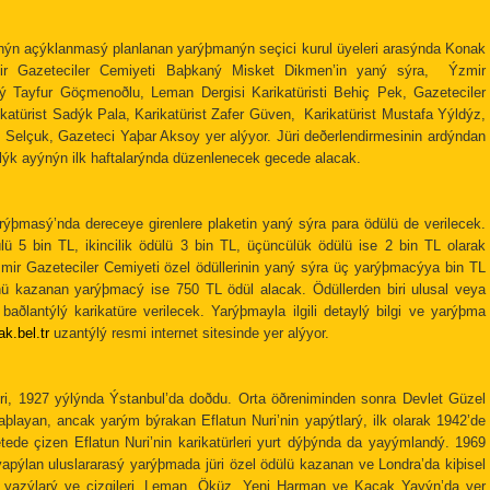
ýn açýklanmasý planlanan yarýþmanýn seçici kurul üyeleri arasýnda Konak
r Gazeteciler Cemiyeti Baþkaný Misket Dikmen’in yaný sýra, Ýzmir
 Tayfur Göçmenoðlu, Leman Dergisi Karikatüristi Behiç Pek, Gazeteciler
atürist Sadýk Pala, Karikatürist Zafer Güven, Karikatürist Mustafa Yýldýz,
 Selçuk, Gazeteci Yaþar Aksoy yer alýyor. Jüri deðerlendirmesinin ardýndan
Aralýk ayýnýn ilk haftalarýnda düzenlenecek gecede alacak.
rýþmasý’nda dereceye girenlere plaketin yaný sýra para ödülü de verilecek.
lü 5 bin TL, ikincilik ödülü 3 bin TL, üçüncülük ödülü ise 2 bin TL olarak
zmir Gazeteciler Cemiyeti özel ödüllerinin yaný sýra üç yarýþmacýya bin TL
’nü kazanan yarýþmacý ise 750 TL ödül alacak. Ödüllerden biri ulusal veya
aðlantýlý karikatüre verilecek. Yarýþmayla ilgili detaylý bilgi ve yarýþma
k.bel.tr
uzantýlý resmi internet sitesinde yer alýyor.
uri, 1927 yýlýnda Ýstanbul’da doðdu. Orta öðreniminden sonra Devlet Güzel
þlayan, ancak yarým býrakan Eflatun Nuri’nin yapýtlarý, ilk olarak 1942’de
tede çizen Eflatun Nuri’nin karikatürleri yurt dýþýnda da yayýmlandý. 1969
pýlan uluslararasý yarýþmada jüri özel ödülü kazanan ve Londra’da kiþisel
e yazýlarý ve çizgileri, Leman, Öküz, Yeni Harman ve Kaçak Yayýn’da yer