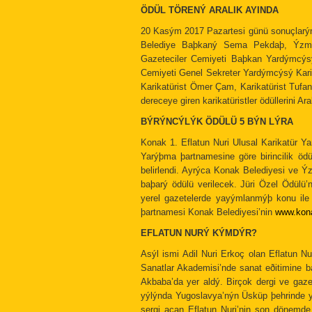
ÖDÜL TÖRENÝ ARALIK AYINDA
20 Kasým 2017 Pazartesi günü sonuçlarýn
Belediye Baþkaný Sema Pekdaþ, Ýzmi
Gazeteciler Cemiyeti Baþkan Yardýmcýsý
Cemiyeti Genel Sekreter Yardýmcýsý Karik
Karikatürist Ömer Çam, Karikatürist Tufan
dereceye giren karikatüristler ödüllerini 
BÝRÝNCÝLÝK ÖDÜLÜ 5 BÝN LÝRA
Konak 1. Eflatun Nuri Ulusal Karikatür Ya
Yarýþma þartnamesine göre birincilik ödü
belirlendi. Ayrýca Konak Belediyesi ve Ý
baþarý ödülü verilecek. Jüri Özel Ödülü
yerel gazetelerde yayýmlanmýþ konu ile b
þartnamesi Konak Belediyesi’nin
www.kona
EFLATUN NURÝ KÝMDÝR?
Asýl ismi Adil Nuri Erkoç olan Eflatun N
Sanatlar Akademisi’nde sanat eðitimine ba
Akbaba’da yer aldý. Birçok dergi ve gaze
yýlýnda Yugoslavya’nýn Üsküp þehrinde ya
sergi açan Eflatun Nuri’nin son dönemd