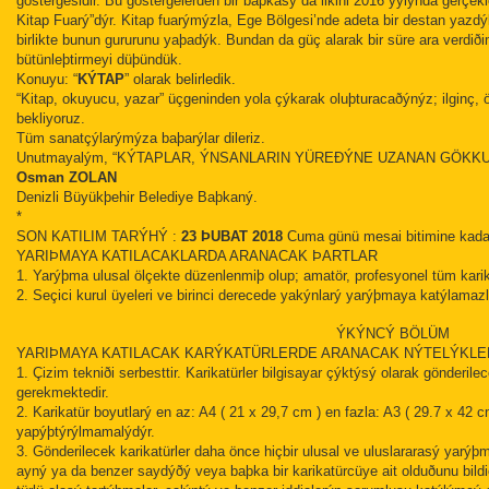
göstergesidir. Bu göstergelerden bir baþkasý da ilkini 2016 yýlýnda gerçekl
Kitap Fuarý”dýr. Kitap fuarýmýzla, Ege Bölgesi’nde adeta bir destan yazd
birlikte bunun gururunu yaþadýk. Bundan da güç alarak bir süre ara verdið
bütünleþtirmeyi düþündük.
Konuyu: “
KÝTAP
” olarak belirledik.
“Kitap, okuyucu, yazar” üçgeninden yola çýkarak oluþturacaðýnýz; ilginç, 
bekliyoruz.
Tüm sanatçýlarýmýza baþarýlar dileriz.
Unutmayalým, “KÝTAPLAR, ÝNSANLARIN YÜREÐÝNE UZANAN GÖKKU
Osman ZOLAN
Denizli Büyükþehir Belediye Baþkaný.
*
SON KATILIM TARÝHÝ :
23 ÞUBAT 2018
Cuma günü mesai bitimine kada
YARIÞMAYA KATILACAKLARDA ARANACAK ÞARTLAR
1. Yarýþma ulusal ölçekte düzenlenmiþ olup; amatör, profesyonel tüm karik
2. Seçici kurul üyeleri ve birinci derecede yakýnlarý yarýþmaya katýlamazl
ÝKÝNCÝ BÖLÜM
YARIÞMAYA KATILACAK KARÝKATÜRLERDE ARANACAK NÝTELÝKLE
1. Çizim tekniði serbesttir. Karikatürler bilgisayar çýktýsý olarak gönderil
gerekmektedir.
2. Karikatür boyutlarý en az: A4 ( 21 x 29,7 cm ) en fazla: A3 ( 29.7 x 42 
yapýþtýrýlmamalýdýr.
3. Gönderilecek karikatürler daha önce hiçbir ulusal ve uluslararasý yarý
ayný ya da benzer saydýðý veya baþka bir karikatürcüye ait olduðunu bildiði