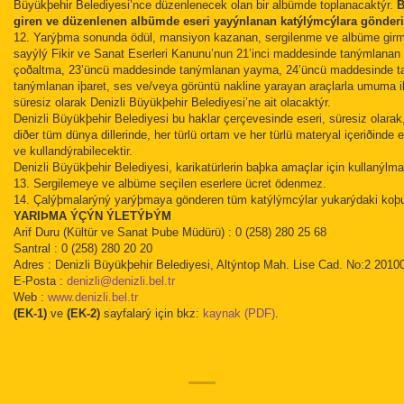
Büyükþehir Belediyesi’nce düzenlenecek olan bir albümde toplanacaktýr.
B
giren ve düzenlenen albümde eseri yayýnlanan katýlýmcýlara gönderil
12. Yarýþma sonunda ödül, mansiyon kazanan, sergilenme ve albüme girm
sayýlý Fikir ve Sanat Eserleri Kanunu’nun 21’inci maddesinde tanýmlanan
çoðaltma, 23’üncü maddesinde tanýmlanan yayma, 24’üncü maddesinde ta
tanýmlanan iþaret, ses ve/veya görüntü nakline yarayan araçlarla umuma ilet
süresiz olarak Denizli Büyükþehir Belediyesi’ne ait olacaktýr.
Denizli Büyükþehir Belediyesi bu haklar çerçevesinde eseri, süresiz olara
diðer tüm dünya dillerinde, her türlü ortam ve her türlü materyal içeriðinde e
ve kullandýrabilecektir.
Denizli Büyükþehir Belediyesi, karikatürlerin baþka amaçlar için kullanýlma
13. Sergilemeye ve albüme seçilen eserlere ücret ödenmez.
14. Çalýþmalarýný yarýþmaya gönderen tüm katýlýmcýlar yukarýdaki koþul
YARIÞMA ÝÇÝN ÝLETÝÞÝM
Arif Duru (Kültür ve Sanat Þube Müdürü) : 0 (258) 280 25 68
Santral : 0 (258) 280 20 20
Adres : Denizli Büyükþehir Belediyesi, Altýntop Mah. Lise Cad. No:2 2010
E-Posta :
denizli@denizli.bel.tr
Web :
www.denizli.bel.tr
(EK-1)
ve
(EK-2)
sayfalarý için bkz:
kaynak (PDF)
.