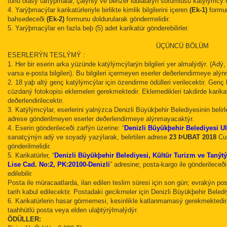
türlü olasý tartýþmalar, çalýntý ve benzer iddialarýn sorumlusu katýlýmcý 
4. Yarýþmacýlar karikatürleriyle birlikte kimlik bilgilerini içeren
(Ek-1)
formun
bahsedeceði
(Ek-2)
formunu doldurularak göndermelidir.
5. Yarýþmacýlar en fazla beþ (5) adet karikatür gönderebilirler.
ÜÇÜNCÜ BÖLÜM
ESERLERÝN TESLÝMÝ :
1. Her bir eserin arka yüzünde katýlýmcýlarýn bilgileri yer almalýdýr. (Adý
varsa e-posta bilgileri). Bu bilgileri içermeyen eserler deðerlendirmeye alý
2. 18 yaþ altý genç katýlýmcýlar için özendirme ödülleri verilecektir. Gen
cüzdaný fotokopisi eklemeleri gerekmektedir. Eklemedikleri takdirde karikat
deðerlendirilecektir.
3. Katýlýmcýlar, eserlerini yalnýzca Denizli Büyükþehir Belediyesinin beli
adrese gönderilmeyen eserler deðerlendirmeye alýnmayacaktýr.
4. Eserin gönderileceði zarfýn üzerine: “
Denizli Büyükþehir Belediyesi U
sanatçýnýn adý ve soyadý yazýlarak, belirtilen adrese
23 ÞUBAT 2018
Cum
gönderilmelidir.
5. Karikatürler, “
Denizli Büyükþehir Belediyesi, Kültür Turizm ve Tanýt
Lise Cad. No:2, PK:20100-Denizli
” adresine; posta-kargo ile gönderileceð
edilebilir.
Posta ile müracaatlarda, ilan edilen teslim süresi için son gün; evrakýn pos
tarih kabul edilecektir. Postadaki gecikmeler için Denizli Büyükþehir Beled
6. Karikatürlerin hasar görmemesi, kesinlikle katlanmamasý gerekmektedir
taahhütlü posta veya elden ulaþtýrýlmalýdýr.
ÖDÜLLER: