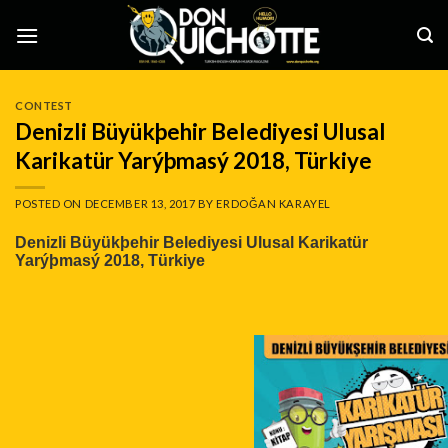
Skip
to
content
CONTEST
Denizli Büyükþehir Belediyesi Ulusal
Karikatür Yarýþmasý 2018, Türkiye
POSTED ON
DECEMBER 13, 2017
BY
ERDOĞAN KARAYEL
Denizli Büyükþehir Belediyesi Ulusal Karikatür
Yarýþmasý 2018, Türkiye