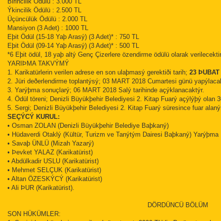
Birincilik Ödülü : 3.000 TL
Ýkincilik Ödülü : 2.500 TL
Üçüncülük Ödülü : 2.000 TL
Mansiyon (3 Adet) : 1000 TL
Eþit Ödül (15-18 Yaþ Arasý) (3 Adet)* : 750 TL
Eþit Ödül (09-14 Yaþ Arasý) (3 Adet)* : 500 TL
*6 Eþit ödül, 18 yaþ altý Genç Çizerlere özendirme ödülü olarak verilecekti
YARIÞMA TAKVÝMÝ
1. Karikatürlerin verilen adrese en son ulaþmasý gerektiði tarih;
23 ÞUBAT
2. Jüri deðerlendirme toplantýsý; 03 MART 2018 Cumartesi günü yapýlacak
3. Yarýþma sonuçlarý; 06 MART 2018 Salý tarihinde açýklanacaktýr.
4. Ödül töreni; Denizli Büyükþehir Belediyesi 2. Kitap Fuarý açýlýþý olan 
5. Sergi; Denizli Büyükþehir Belediyesi 2. Kitap Fuarý süresince fuar alan
SEÇÝCÝ KURUL:
• Osman ZOLAN (Denizli Büyükþehir Belediye Baþkaný)
• Hüdaverdi Otaklý (Kültür, Turizm ve Tanýtým Dairesi Baþkaný) Yarýþma 
• Savaþ ÜNLÜ (Mizah Yazarý)
• Þevket YALAZ (Karikatürist)
• Abdülkadir USLU (Karikatürist)
• Mehmet SELÇUK (Karikatürist)
• Altan ÖZESKÝCÝ (Karikatürist)
• Ali ÞUR (Karikatürist).
DÖRDÜNCÜ BÖLÜM
SON HÜKÜMLER: