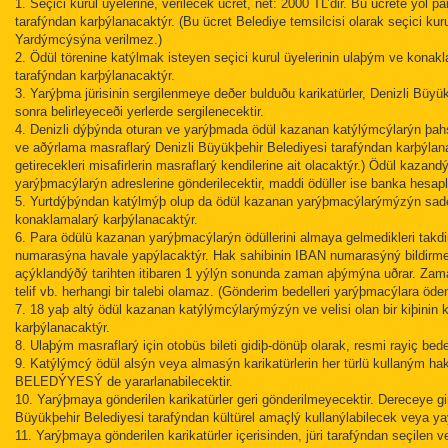
1. Seçici kurul üyelerine, verilecek ücret, net: 2000 TL’dir. Bu ücrete yol
tarafýndan karþýlanacaktýr. (Bu ücret Belediye temsilcisi olarak seçici 
Yardýmcýsýna verilmez.)
2. Ödül törenine katýlmak isteyen seçici kurul üyelerinin ulaþým ve konak
tarafýndan karþýlanacaktýr.
3. Yarýþma jürisinin sergilenmeye deðer bulduðu karikatürler, Denizli Büy
sonra belirleyeceði yerlerde sergilenecektir.
4. Denizli dýþýnda oturan ve yarýþmada ödül kazanan katýlýmcýlarýn þahs
ve aðýrlama masraflarý Denizli Büyükþehir Belediyesi tarafýndan karþýlan
getirecekleri misafirlerin masraflarý kendilerine ait olacaktýr.) Ödül kazan
yarýþmacýlarýn adreslerine gönderilecektir, maddi ödüller ise banka hesapl
5. Yurtdýþýndan katýlmýþ olup da ödül kazanan yarýþmacýlarýmýzýn sadece 
konaklamalarý karþýlanacaktýr.
6. Para ödülü kazanan yarýþmacýlarýn ödüllerini almaya gelmedikleri takd
numarasýna havale yapýlacaktýr. Hak sahibinin IBAN numarasýný bildirme
açýklandýðý tarihten itibaren 1 yýlýn sonunda zaman aþýmýna uðrar. Zam
telif vb. herhangi bir talebi olamaz. (Gönderim bedelleri yarýþmacýlara öden
7. 18 yaþ altý ödül kazanan katýlýmcýlarýmýzýn ve velisi olan bir kiþini
karþýlanacaktýr.
8. Ulaþým masraflarý için otobüs bileti gidiþ-dönüþ olarak, resmi rayiç bede
9. Katýlýmcý ödül alsýn veya almasýn karikatürlerin her türlü kullan
BELEDÝYESÝ de yararlanabilecektir.
10. Yarýþmaya gönderilen karikatürler geri gönderilmeyecektir. Dereceye gi
Büyükþehir Belediyesi tarafýndan kültürel amaçlý kullanýlabilecek veya yay
11. Yarýþmaya gönderilen karikatürler içerisinden, jüri tarafýndan seçilen 