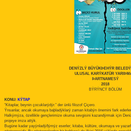
DENÝZLÝ BÜYÜKÞEHÝR BELED
ULUSAL KARÝKATÜR YARIÞM
ÞARTNAMESÝ
2018
BÝRÝNCÝ BÖLÜM
KONU:
KÝTAP
“Kitaplar, beynin çocuklarýdýr.” der ünlü filozof Çiçero.
Ýnsanlar, ancak okumaya baþladýklarý zaman kitabýn önemini fark ederle
Halkýmýza, özellikle gençlerimize okuma sevgisini kazandýrmak için Deniz
projeye imza attýk.
Bugüne kadar yayýnladýðýmýz eserler; kitaba, kültüre, okumaya ve yazarl