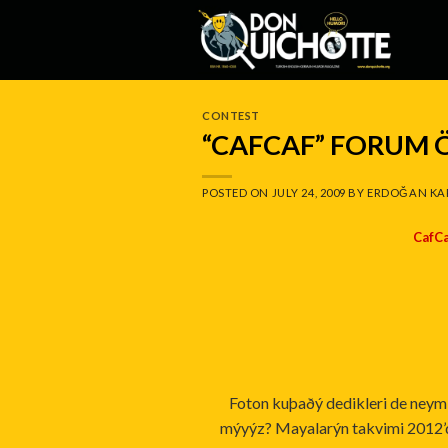
Skip
to
content
CONTEST
“CAFCAF” FORUM 
POSTED ON
JULY 24, 2009
BY
ERDOĞAN KA
CafCa
Foton kuþaðý dedikleri de ney
mýyýz? Mayalarýn takvimi 2012’d