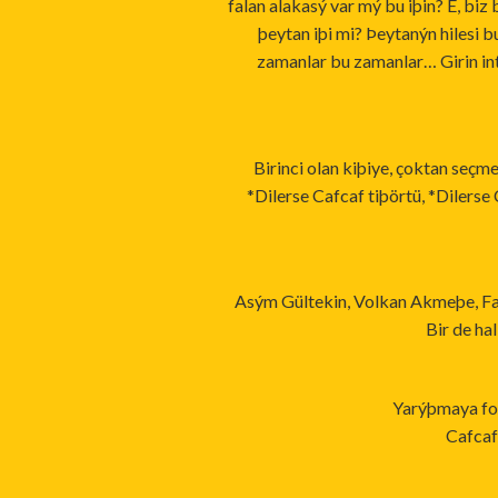
falan alakasý var mý bu iþin? E, biz
þeytan iþi mi? Þeytanýn hilesi b
zamanlar bu zamanlar… Girin inte
Birinci olan kiþiye, çoktan seçme
*Dilerse Cafcaf tiþörtü, *Dilerse 
Asým Gültekin, Volkan Akmeþe, Far
Bir de ha
Yarýþmaya for
Cafcaf