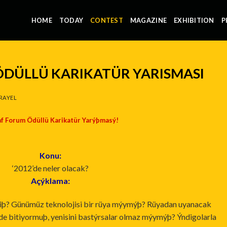
HOME
TODAY
CONTEST
MAGAZINE
EXHIBITION
P
ÖDÜLLÜ KARIKATÜR YARISMASI
RAYEL
f Forum Ödüllü Karikatür Yarýþmasý!
Konu:
‘2012’de neler olacak?
Açýklama:
miþ? Günümüz teknolojisi bir rüya mýymýþ? Rüyadan uyanacak
e bitiyormuþ, yenisini bastýrsalar olmaz mýymýþ? Ýndigolarla