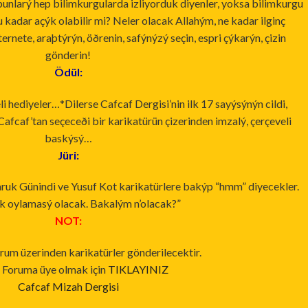
 bunlarý hep bilimkurgularda izliyorduk diyenler, yoksa bilimkurgu
u kadar açýk olabilir mi? Neler olacak Allahým, ne kadar ilginç
rnete, araþtýrýn, öðrenin, safýnýzý seçin, espri çýkarýn, çizin
gönderin!
Ödül:
li hediyeler…*Dilerse Cafcaf Dergisi’nin ilk 17 sayýsýnýn cildi,
Cafcaf’tan seçeceði bir karikatürün çizerinden imzalý, çerçeveli
baskýsý…
Jüri:
uk Günindi ve Yusuf Kot karikatürlere bakýp “hmm” diyecekler.
lk oylamasý olacak. Bakalým n’olacak?”
NOT:
um üzerinden karikatürler gönderilecektir.
 Foruma üye olmak için
TIKLAYINIZ
Cafcaf Mizah Dergisi