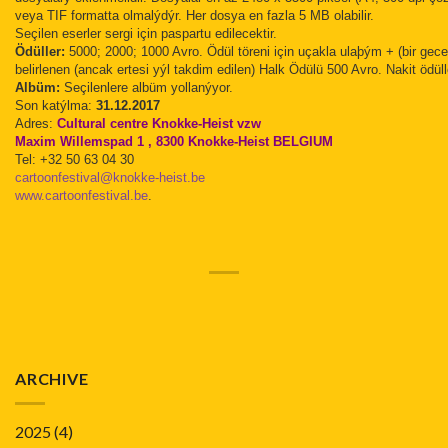
veya TIF formatta olmalýdýr. Her dosya en fazla 5 MB olabilir.
Seçilen eserler sergi için paspartu edilecektir.
Ödüller:
5000; 2000; 1000 Avro. Ödül töreni için uçakla ulaþým + (bir gece)
belirlenen (ancak ertesi yýl takdim edilen) Halk Ödülü 500 Avro. Nakit ödüll
Albüm:
Seçilenlere albüm yollanýyor.
Son katýlma:
31.12.2017
Adres:
Cultural centre Knokke-Heist vzw
Maxim Willemspad 1 , 8300 Knokke-Heist BELGIUM
Tel: +32 50 63 04 30
cartoonfestival@knokke-heist.be
www.cartoonfestival.be
.
ARCHIVE
2025
(4)