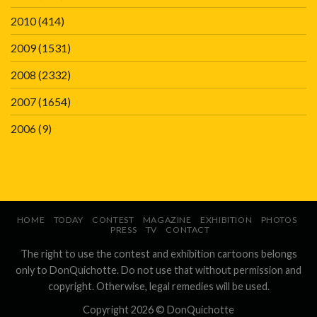
2010
(414)
2009
(1531)
2008
(2332)
2007
(1654)
2006
(9)
HOME
TODAY
CONTEST
MAGAZINE
EXHIBITION
PHOTOS
PRESS
TV
CONTACT
The right to use the contest and exhibition cartoons belongs
only to DonQuichotte. Do not use that without permission and
copyright. Otherwise, legal remedies will be used.
Copyright 2026 ©
DonQuichotte