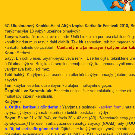
57. Uluslararasý Knokke-Heist Altýn Þapka Karikatür Festivali 2018, Be
Yarýþmacýlar 18 yaþýn üzerinde olmalýdýr.
Taným:
Karikatür, mizahi bir resimdir. Ünlü bir kiþinin portresi olabileceði 
komik bir durumun tasviri dahi olabilir. Tek bir sahneden, tek bir imgeden o
karikatür halinde de çizilebilir.
Canlandýrma (animasyon) çalýþmalar kabu
Konu:
Serbest.
Sayý:
En çok 5 eser. Siyah-beyaz veya renkli. Eserler dijital tekniklerle üret
ödül almamýþ ve Belçika’da sergilenmemiþ olmalý, katlanmadan yollanmalý
yarýþmaya kabul edilmez.
Telif hakký:
Katýlýmcýlar, eserlerinin etkinliði tanýtým amaçlý (albüm, pos
sayýlýr.
Tüm katýlan eserler, düzenleyen kuruluþun mülkiyetine geçer.
Özgünlük ve Sorumluluk:
Eserlerin orijinal fikir sorumluluðu çizerine ait
muhatabý çizerin kendisidir.
Katýlým:
a. Orijital karikatür gönderimi:
Yarýþma sitesindeki
katýlým formu
mutlak
ayrýca çýktýsý alýnarak eser(ler)le birlikte postalanmalýdýr.
Boyut:
En az 21 x 30 (A4), en fazla 30 x 42 cm (A3).
(Kenarlarda sergi pa
býrakýlabilir.)
Her eserin arka yüzünde sanatçý soyadý (
NAAM
), adý (
FO
b. Dijital karikatür gönderimi:
Dijital eser katýlýmý için, yarýþma sitesin
dosyalarý eklenmelidir. Dosyalar en az 2480 x 3500 piksel (A4, 300 dpi