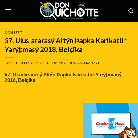
Skip
to
content
CONTEST
57. Uluslararasý Altýn Þapka Karikatür
Yarýþmasý 2018, Belçika
POSTED ON
DECEMBER 13, 2017
BY
ERDOĞAN KARAYEL
57. Uluslararasý Altýn Þapka Karikatür Yarýþmasý
2018, Belçika