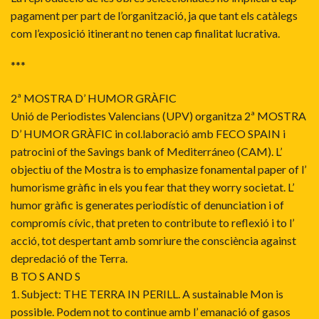
pagament per part de l’organització, ja que tant els catàlegs
com l’exposició itinerant no tenen cap finalitat lucrativa.
***
2ª MOSTRA D’ HUMOR GRÀFIC
Unió de Periodistes Valencians (UPV) organitza 2ª MOSTRA
D’ HUMOR GRÀFIC in col.laboració amb FECO SPAIN i
patrocini of the Savings bank of Mediterráneo (CAM). L’
objectiu of the Mostra is to emphasize fonamental paper of l’
humorisme gràfic in els you fear that they worry societat. L’
humor gràfic is generates periodístic of denunciation i of
compromís cívic, that preten to contribute to reflexió i to l’
acció, tot despertant amb somriure the consciència against
depredació of the Terra.
B TO S AND S
1. Subject: THE TERRA IN PERILL. A sustainable Mon is
possible. Podem not to continue amb l’ emanació of gasos