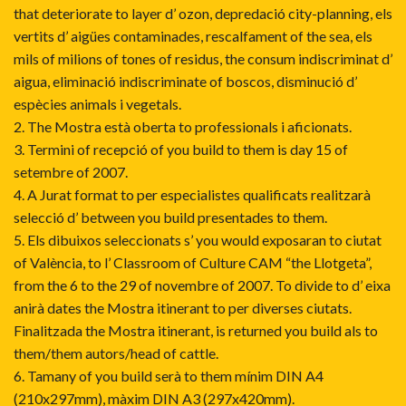
that deteriorate to layer d’ ozon, depredació city-planning, els
vertits d’ aigües contaminades, rescalfament of the sea, els
mils of milions of tones of residus, the consum indiscriminat d’
aigua, eliminació indiscriminate of boscos, disminució d’
espècies animals i vegetals.
2. The Mostra està oberta to professionals i aficionats.
3. Termini of recepció of you build to them is day 15 of
setembre of 2007.
4. A Jurat format to per especialistes qualificats realitzarà
selecció d’ between you build presentades to them.
5. Els dibuixos seleccionats s’ you would exposaran to ciutat
of València, to l’ Classroom of Culture CAM “the Llotgeta”,
from the 6 to the 29 of novembre of 2007. To divide to d’ eixa
anirà dates the Mostra itinerant to per diverses ciutats.
Finalitzada the Mostra itinerant, is returned you build als to
them/them autors/head of cattle.
6. Tamany of you build serà to them mínim DIN A4
(210x297mm), màxim DIN A3 (297x420mm).