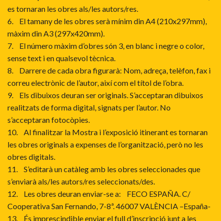
es tornaran les obres als/les autors/res.
6. El tamany de les obres serà mínim din A4 (210x297mm),
màxim din A3 (297x420mm).
7. El número màxim d’obres són 3, en blanc i negre o color,
sense text i en qualsevol tècnica.
8. Darrere de cada obra figurarà: Nom, adreça, telèfon, fax i
correu electrònic de l’autor, així com el títol de l’obra.
9. Els dibuixos deuran ser originals. S’acceptaran dibuixos
realitzats de forma digital, signats per l’autor. No
s’acceptaran fotocòpies.
10. Al finalitzar la Mostra i l’exposició itinerant es tornaran
les obres originals a expenses de l’organització, però no les
obres digitals.
11. S’editarà un catàleg amb les obres seleccionades que
s’enviarà als/les autors/res seleccionats/des.
12. Les obres deuran enviar-se a: FECO ESPAÑA. C/
Cooperativa San Fernando, 7-8ª. 46007 VALÈNCIA –España-
13. És imprescindible enviar el full d’inscripció junt a les