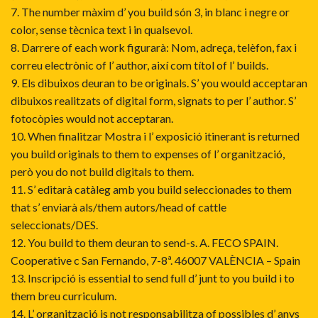
7. The number màxim d’ you build són 3, in blanc i negre or
color, sense tècnica text i in qualsevol.
8. Darrere of each work figurarà: Nom, adreça, telèfon, fax i
correu electrònic of l’ author, així com títol of l’ builds.
9. Els dibuixos deuran to be originals. S’ you would acceptaran
dibuixos realitzats of digital form, signats to per l’ author. S’
fotocòpies would not acceptaran.
10. When finalitzar Mostra i l’ exposició itinerant is returned
you build originals to them to expenses of l’ organització,
però you do not build digitals to them.
11. S’ editarà catàleg amb you build seleccionades to them
that s’ enviarà als/them autors/head of cattle
seleccionats/DES.
12. You build to them deuran to send-s. A. FECO SPAIN.
Cooperative c San Fernando, 7-8ª. 46007 VALÈNCIA – Spain
13. Inscripció is essential to send full d’ junt to you build i to
them breu curriculum.
14. L’ organització is not responsabilitza of possibles d’ anys