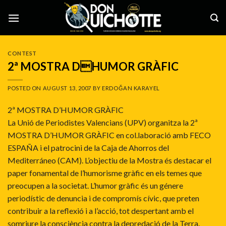
Skip
to
content
CONTEST
2ª MOSTRA DHUMOR GRÀFIC
POSTED ON
AUGUST 13, 2007
BY
ERDOĞAN KARAYEL
2ª MOSTRA D’HUMOR GRÀFIC
La Unió de Periodistes Valencians (UPV) organitza la 2ª
MOSTRA D’HUMOR GRÀFIC en col.laboració amb FECO
ESPAÑA i el patrocini de la Caja de Ahorros del
Mediterráneo (CAM). L’objectiu de la Mostra és destacar el
paper fonamental de l’humorisme gràfic en els temes que
preocupen a la societat. L’humor gràfic és un génere
periodístic de denuncia i de compromís cívic, que preten
contribuir a la reflexió i a l’acció, tot despertant amb el
somriure la consciència contra la depredació de la Terra.