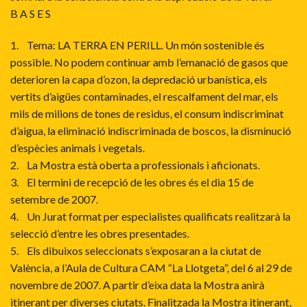
B A S E S
1. Tema: LA TERRA EN PERILL. Un món sostenible és
possible. No podem continuar amb l’emanació de gasos que
deterioren la capa d’ozon, la depredació urbanística, els
vertits d’aigües contaminades, el rescalfament del mar, els
mils de milions de tones de residus, el consum indiscriminat
d’aigua, la eliminació indiscriminada de boscos, la disminució
d’espècies animals i vegetals.
2. La Mostra està oberta a professionals i aficionats.
3. El termini de recepció de les obres és el dia 15 de
setembre de 2007.
4. Un Jurat format per especialistes qualificats realitzarà la
selecció d’entre les obres presentades.
5. Els dibuixos seleccionats s’exposaran a la ciutat de
València, a l’Aula de Cultura CAM “La Llotgeta”, del 6 al 29 de
novembre de 2007. A partir d’eixa data la Mostra anirà
itinerant per diverses ciutats. Finalitzada la Mostra itinerant,