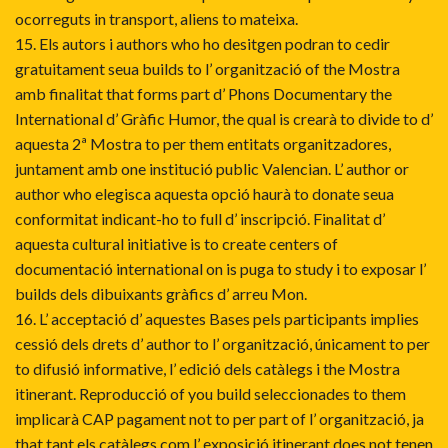
ocorreguts in transport, aliens to mateixa.
15. Els autors i authors who ho desitgen podran to cedir
gratuitament seua builds to l’ organització of the Mostra
amb finalitat that forms part d’ Phons Documentary the
International d’ Gràfic Humor, the qual is crearà to divide to d’
aquesta 2ª Mostra to per them entitats organitzadores,
juntament amb one institució public Valencian. L’ author or
author who elegisca aquesta opció haurà to donate seua
conformitat indicant-ho to full d’ inscripció. Finalitat d’
aquesta cultural initiative is to create centers of
documentació international on is puga to study i to exposar l’
builds dels dibuixants gràfics d’ arreu Mon.
16. L’ acceptació d’ aquestes Bases pels participants implies
cessió dels drets d’ author to l’ organització, únicament to per
to difusió informative, l’ edició dels catàlegs i the Mostra
itinerant. Reproducció of you build seleccionades to them
implicarà CAP pagament not to per part of l’ organització, ja
that tant els catàlegs com l’ exposició itinerant does not tenen