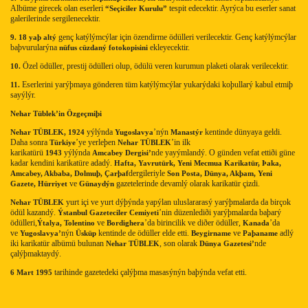
Albüme girecek olan eserleri
tespit edecektir. Ayrýca bu eserler sanat
“Seçiciler Kurulu”
galerilerinde sergilenecektir.
genç katýlýmcýlar için özendirme ödülleri verilecektir. Genç katýlýmcýlar
9. 18 yaþ altý
baþvurularýna
ekleyecektir.
nüfus cüzdaný fotokopisini
Özel ödüller, prestij ödülleri olup, ödülü veren kurumun plaketi olarak verilecektir.
10.
Eserlerini yarýþmaya gönderen tüm katýlýmcýlar yukarýdaki koþullarý kabul etmiþ
11.
sayýlýr.
Nehar Tüblek’in Özgeçmiþi
yýlýnda
’nýn
kentinde dünyaya geldi.
Nehar TÜBLEK, 1924
Yugoslavya
Manastýr
Daha sonra
’ye yerleþen
’in ilk
Türkiye
Nehar TÜBLEK
karikatürü
yýlýnda
nde yayýmlandý. O günden vefat ettiði güne
1943
Amcabey Dergisi’
kadar kendini karikatüre adadý.
Hafta, Yavrutürk, Yeni Mecmua Karikatür, Þaka,
dergileriyle
Amcabey, Akbaba, Dolmuþ, Çarþaf
Son Posta, Dünya, Akþam, Yeni
ve
gazetelerinde devamlý olarak karikatür çizdi.
Gazete,
Hürriyet
Günaydýn
yurt içi ve yurt dýþýnda yapýlan uluslararasý yarýþmalarda da birçok
Nehar TÜBLEK
ödül kazandý.
’nin düzenlediði yarýþmalarda baþarý
Ýstanbul Gazeteciler Cemiyeti
ödülleri,
ve
’da birincilik ve diðer ödüller,
’da
Ýtalya, Tolentino
Bordighera
Kanada
ve
nýn
kentinde de ödüller elde etti.
ve
adlý
Yugoslavya’
Üsküp
Beygirname
Paþaname
iki karikatür albümü bulunan
, son olarak
nde
Nehar TÜBLEK
Dünya Gazetesi’
çalýþmaktaydý.
tarihinde gazetedeki çalýþma masasýnýn baþýnda vefat etti.
6 Mart 1995