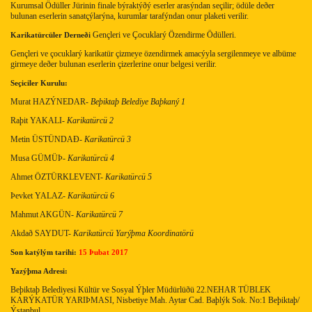
Kurumsal Ödüller Jürinin finale býraktýðý eserler arasýndan seçilir; ödüle deðer
bulunan eserlerin sanatçýlarýna, kurumlar tarafýndan onur plaketi verilir.
Gençleri ve Çocuklarý Özendirme Ödülleri.
Karikatürcüler Derneði
Gençleri ve çocuklarý karikatür çizmeye özendirmek amacýyla sergilenmeye ve albüme
girmeye deðer bulunan eserlerin çizerlerine onur belgesi verilir.
Seçiciler Kurulu:
Murat HAZÝNEDAR-
Beþiktaþ Belediye Baþkaný 1
Raþit YAKALI-
Karikatürcü 2
Metin ÜSTÜNDAÐ-
Karikatürcü 3
Musa GÜMÜÞ-
Karikatürcü 4
Ahmet ÖZTÜRKLEVENT-
Karikatürcü 5
Þevket YALAZ-
Karikatürcü 6
Mahmut AKGÜN-
Karikatürcü 7
Akdað SAYDUT-
Karikatürcü Yarýþma Koordinatörü
Son katýlým tarihi:
15 Þubat 2017
Yazýþma Adresi:
Beþiktaþ Belediyesi Kültür ve Sosyal Ýþler Müdürlüðü 22.NEHAR TÜBLEK
KARÝKATÜR YARIÞMASI, Nisbetiye Mah. Aytar Cad. Baþlýk Sok. No:1 Beþiktaþ/
Ýstanbul