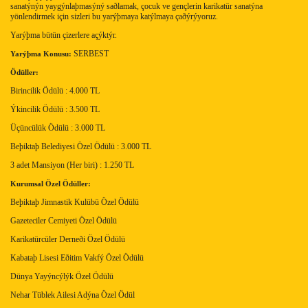
sanatýnýn yaygýnlaþmasýný saðlamak, çocuk ve gençlerin karikatür sanatýna
yönlendirmek için sizleri bu yarýþmaya katýlmaya çaðýrýyoruz.
Yarýþma bütün çizerlere açýktýr.
SERBEST
Yarýþma Konusu:
Ödüller:
Birincilik Ödülü : 4.000 TL
Ýkincilik Ödülü : 3.500 TL
Üçüncülük Ödülü : 3.000 TL
Beþiktaþ Belediyesi Özel Ödülü : 3.000 TL
3 adet Mansiyon (Her biri) : 1.250 TL
Kurumsal Özel Ödüller:
Beþiktaþ Jimnastik Kulübü Özel Ödülü
Gazeteciler Cemiyeti Özel Ödülü
Karikatürcüler Derneði Özel Ödülü
Kabataþ Lisesi Eðitim Vakfý Özel Ödülü
Dünya Yayýncýlýk Özel Ödülü
Nehar Tüblek Ailesi Adýna Özel Ödül