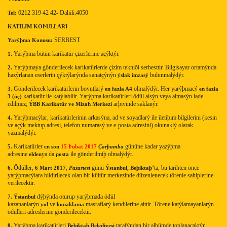
0212 319 42 42- Dahili:4050
Tel:
KATILIM KOÞULLARI
SERBEST
Yarýþma Konusu:
Yarýþma bütün karikatür çizerlerine açýktýr.
1.
Yarýþmaya gönderilecek karikatürlerde çizim tekniði serbesttir. Bilgisayar ortamýnda
2.
hazýrlanan eserlerin çýktýlarýnda sanatçýnýn
bulunmalýdýr.
ýslak imzasý
Gönderilecek karikatürlerin boyutlarý
olmalýdýr. Her yarýþmacý
3.
en fazla A4
en fazla
karikatür ile katýlabilir. Yarýþma karikatürleri ödül alsýn veya almasýn iade
3 (üç)
edilmez;
arþivinde saklanýr.
ÝBB Karikatür ve Mizah Merkezi
Yarýþmacýlar, karikatürlerinin arkasýna, ad ve soyadlarý ile iletiþim bilgilerini (kesin
4.
ve açýk mektup adresi, telefon numarasý ve e-posta adresini) okunaklý olarak
yazmalýdýr.
Karikatürler
gününe kadar yazýþma
5.
en son
15 Þubat 2017
Çarþamba
adresine
ya da
ile gönderilmiþ olmalýdýr.
elden
posta
Ödüller,
günü
‘ta, bu tarihten önce
6.
6 Mart 2017,
Pazartesi
Ýstanbul, Beþiktaþ
yarýþmacýlara bildirilecek olan bir kültür merkezinde düzenlenecek törenle sahiplerine
verilecektir.
dýþýnda oturup yarýþmada ödül
7. Ýstanbul
kazananlarýn
ve
masraflarý kendilerine aittir. Törene katýlamayanlarýn
yol
konaklama
ödülleri adreslerine gönderilecektir.
Yarýþma karikatürleri
tarafýndan bir albümde toplanacaktýr.
8.
Beþiktaþ Belediyesi