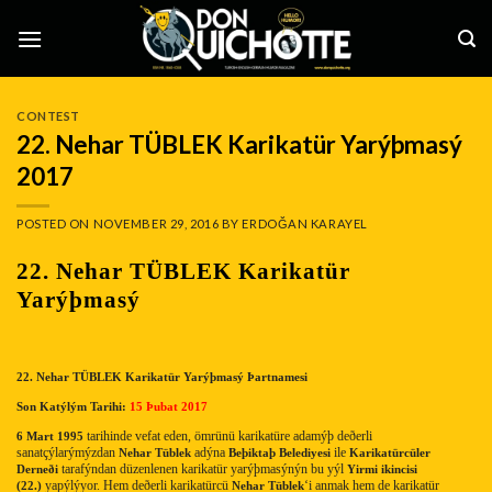
Skip
to
content
CONTEST
22. Nehar TÜBLEK Karikatür Yarýþmasý
2017
POSTED ON
NOVEMBER 29, 2016
BY
ERDOĞAN KARAYEL
22. Nehar TÜBLEK Karikatür
Yarýþmasý
22. Nehar TÜBLEK Karikatür Yarýþmasý Þartnamesi
Son Katýlým Tarihi:
15 Þubat 2017
tarihinde vefat eden, ömrünü karikatüre adamýþ deðerli
6 Mart 1995
sanatçýlarýmýzdan
adýna
ile
Nehar Tüblek
Beþiktaþ Belediyesi
Karikatürcüler
tarafýndan düzenlenen karikatür yarýþmasýnýn bu yýl
Derneði
Yirmi ikincisi
yapýlýyor. Hem deðerli karikatürcü
‘i anmak hem de karikatür
(22.)
Nehar Tüblek